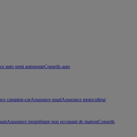
ce auto semi autonome
Conseils auto
nce camping-car
Assurance quad
Assurance motoculteur
pant
Assurance propriétaire non occupant de maison
Conseils