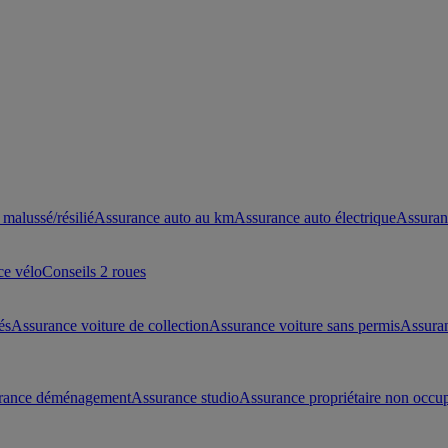
malussé/résilié
Assurance auto au km
Assurance auto électrique
Assuran
ce vélo
Conseils 2 roues
és
Assurance voiture de collection
Assurance voiture sans permis
Assura
rance déménagement
Assurance studio
Assurance propriétaire non occu