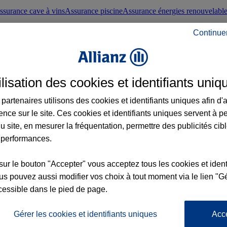
ssurance cave à vins
Assurance piscine
Assurance énergies renouvelabl
Continue
nté frontaliers suisses
Conseils santé
ilisation des cookies et identifiants uniq
évoyance
Assurance dépendance
Assurance obsèques
Assurance handica
partenaires utilisons des cookies et identifiants uniques afin d'
ence sur le site. Ces cookies et identifiants uniques servent à p
nce chat
Conseils animal de compagnie
u site, en mesurer la fréquentation, permettre des publicités cib
 performances.
ents de la vie
Assurance scolaire
Assurance Loisirs
Conseils famille
sur le bouton "Accepter" vous acceptez tous les cookies et ident
s pouvez aussi modifier vos choix à tout moment via le lien "Gé
ticuliers
Protection juridique immobilière
Protection juridique courtiers
Pr
cessible dans le pied de page.
Gérer les cookies et identifiants uniques
Acc