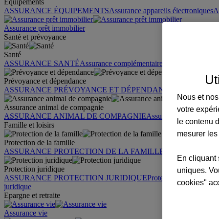
Équipements
ASSURANCE ÉQUIPEMENTS
Assurance appareils électroniques
A
Assurance prêt immobilier
Santé et prévoyance
Santé
ASSURANCE SANTÉ
Assurance complémentaire santé
Assurance sa
Ut
Prévoyance et dépendance
ASSURANCE PRÉVOYANCE ET DÉPENDANCE
Assurance pr
Nous et nos 
Assurance animal de compagnie
votre expéri
ASSURANCE ANIMAL DE COMPAGNIE
Assurance chien
Assura
le contenu d
Famille et loisirs
mesurer les
Protection de la famille
ASSURANCE PROTECTION DE LA FAMILLE
Garantie des accid
En cliquant 
Protection juridique
uniques. Vou
ASSURANCE PROTECTION JURIDIQUE
Protection juridique par
cookies" ac
juridique
Epargne et retraite
Assurance vie