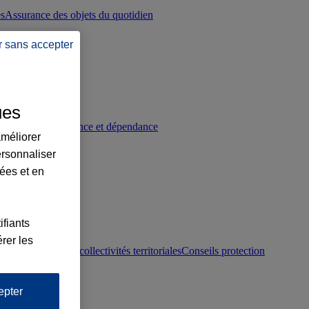
es
Assurance des objets du quotidien
r sans accepter
ues
p
Conseils prévoyance et dépendance
améliorer
ersonnaliser
lées et en
ifiants
rer les
otection juridique collectivités territoriales
Conseils protection
epter