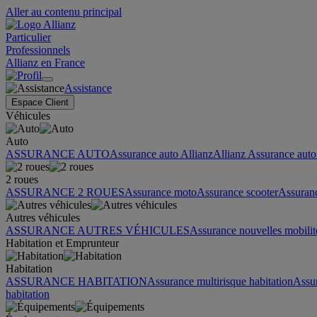
Aller au contenu principal
Particulier
Professionnels
Allianz en France
Assistance
Espace Client
Véhicules
Auto
ASSURANCE AUTO
Assurance auto Allianz
Allianz Assurance auto 
2 roues
ASSURANCE 2 ROUES
Assurance moto
Assurance scooter
Assuran
Autres véhicules
ASSURANCE AUTRES VÉHICULES
Assurance nouvelles mobilit
Habitation et Emprunteur
Habitation
ASSURANCE HABITATION
Assurance multirisque habitation
Assu
habitation