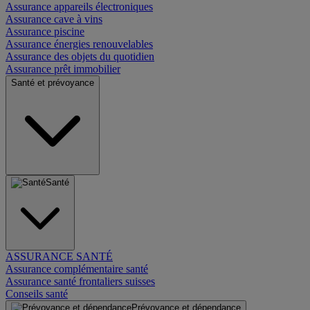
Assurance appareils électroniques
Assurance cave à vins
Assurance piscine
Assurance énergies renouvelables
Assurance des objets du quotidien
Assurance prêt immobilier
Santé et prévoyance
Santé
ASSURANCE SANTÉ
Assurance complémentaire santé
Assurance santé frontaliers suisses
Conseils santé
Prévoyance et dépendance