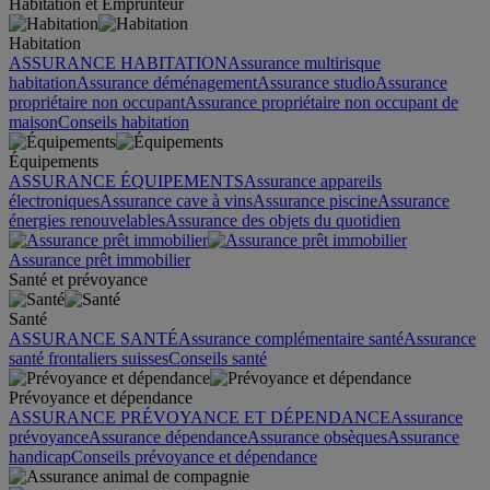
Habitation et Emprunteur
Habitation
ASSURANCE HABITATION
Assurance multirisque
habitation
Assurance déménagement
Assurance studio
Assurance
propriétaire non occupant
Assurance propriétaire non occupant de
maison
Conseils habitation
Équipements
ASSURANCE ÉQUIPEMENTS
Assurance appareils
électroniques
Assurance cave à vins
Assurance piscine
Assurance
énergies renouvelables
Assurance des objets du quotidien
Assurance prêt immobilier
Santé et prévoyance
Santé
ASSURANCE SANTÉ
Assurance complémentaire santé
Assurance
santé frontaliers suisses
Conseils santé
Prévoyance et dépendance
ASSURANCE PRÉVOYANCE ET DÉPENDANCE
Assurance
prévoyance
Assurance dépendance
Assurance obsèques
Assurance
handicap
Conseils prévoyance et dépendance