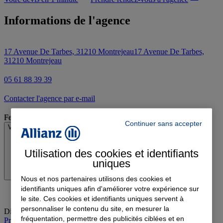
Informations de l'agence
17 Avenue De Tarbes, 31210 Montrejeau
17 Avenue De Tarbes,
31210 Montrejeau
05 61 88 39 39
Contacter l'agence par e-mail
Fermé
Continuer sans accepter
Voir les horaires
Utilisation des cookies et identifiants
uniques
Nous et nos partenaires utilisons des cookies et
identifiants uniques afin d'améliorer votre expérience sur
le site. Ces cookies et identifiants uniques servent à
personnaliser le contenu du site, en mesurer la
Dimanche
:
Fermé
fréquentation, permettre des publicités ciblées et en
Prendre rendez-vous à l'agence