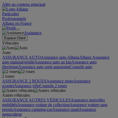
Aller au contenu principal
Particulier
Professionnels
Allianz en France
Assistance
Espace Client
Véhicules
Auto
ASSURANCE AUTO
Assurance auto Allianz
Allianz Assurance
auto malussé/résilié
Assurance auto au km
Assurance auto
électrique
Assurance auto semi autonome
Conseils auto
2 roues
ASSURANCE 2 ROUES
Assurance moto
Assurance
scooter
Assurance vélo
Conseils 2 roues
Autres véhicules
ASSURANCE AUTRES VÉHICULES
Assurance nouvelles
mobilités
Assurance voiture de collection
Assurance voiture sans
permis
Assurance camping-car
Assurance quad
Assurance
motoculteur