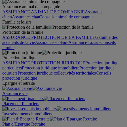
Assurance animal de compagnie
ASSURANCE ANIMAL DE COMPAGNIE
Assurance
chien
Assurance chat
Conseils animal de compagnie
Famille et loisirs
Protection de la famille
ASSURANCE PROTECTION DE LA FAMILLE
Garantie des
accidents de la vie
Assurance scolaire
Assurance Loisirs
Conseils
famille
Protection juridique
ASSURANCE PROTECTION JURIDIQUE
Protection juridique
particuliers
Protection juridique immobilière
Protection juridique
courtiers
Protection juridique collectivités territoriales
Conseils
protection juridique
Epargne et retraite
Assurance vie
Placement financiers
Investissements immobiliers
Plan d’Epargne Retraite