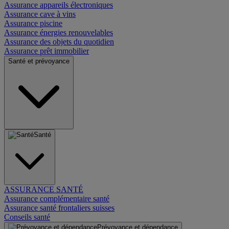
Assurance appareils électroniques
Assurance cave à vins
Assurance piscine
Assurance énergies renouvelables
Assurance des objets du quotidien
Assurance prêt immobilier
Santé et prévoyance
Santé
ASSURANCE SANTÉ
Assurance complémentaire santé
Assurance santé frontaliers suisses
Conseils santé
Prévoyance et dépendance