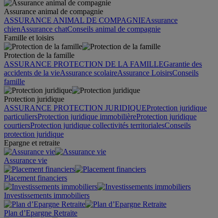
Assurance animal de compagnie
ASSURANCE ANIMAL DE COMPAGNIE
Assurance
chien
Assurance chat
Conseils animal de compagnie
Famille et loisirs
Protection de la famille
ASSURANCE PROTECTION DE LA FAMILLE
Garantie des
accidents de la vie
Assurance scolaire
Assurance Loisirs
Conseils
famille
Protection juridique
ASSURANCE PROTECTION JURIDIQUE
Protection juridique
particuliers
Protection juridique immobilière
Protection juridique
courtiers
Protection juridique collectivités territoriales
Conseils
protection juridique
Epargne et retraite
Assurance vie
Placement financiers
Investissements immobiliers
Plan d’Epargne Retraite