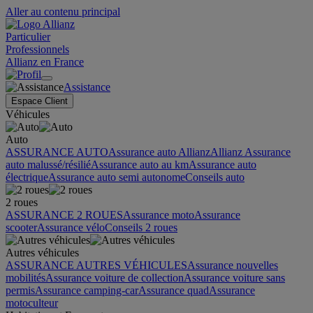
Aller au contenu principal
Particulier
Professionnels
Allianz en France
Assistance
Espace Client
Véhicules
Auto
ASSURANCE AUTO
Assurance auto Allianz
Allianz Assurance
auto malussé/résilié
Assurance auto au km
Assurance auto
électrique
Assurance auto semi autonome
Conseils auto
2 roues
ASSURANCE 2 ROUES
Assurance moto
Assurance
scooter
Assurance vélo
Conseils 2 roues
Autres véhicules
ASSURANCE AUTRES VÉHICULES
Assurance nouvelles
mobilités
Assurance voiture de collection
Assurance voiture sans
permis
Assurance camping-car
Assurance quad
Assurance
motoculteur