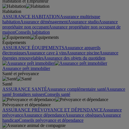
Habitation et Emprunteur
Habitation
ASSURANCE HABITATION
Assurance multirisque
habitation
Assurance déménagement
Assurance studio
Assurance
propriétaire non occupant
Assurance propriétaire non occupant de
maison
Conseils habitation
Équipements
ASSURANCE ÉQUIPEMENTS
Assurance appareils
électroniques
Assurance cave à vins
Assurance piscine
Assurance
énergies renouvelables
Assurance des objets du quotidien
Assurance prêt immobilier
Santé et prévoyance
Santé
ASSURANCE SANTÉ
Assurance complémentaire santé
Assurance
santé frontaliers suisses
Conseils santé
Prévoyance et dépendance
ASSURANCE PRÉVOYANCE ET DÉPENDANCE
Assurance
prévoyance
Assurance dépendance
Assurance obsèques
Assurance
handicap
Conseils prévoyance et dépendance