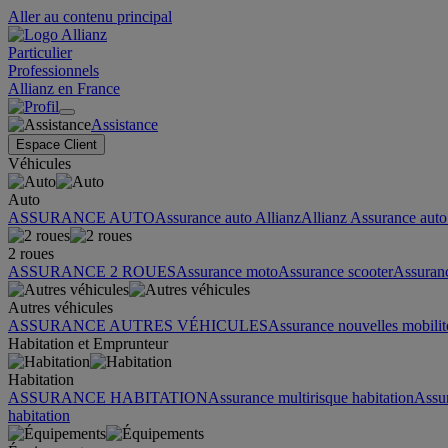
Aller au contenu principal
Particulier
Professionnels
Allianz en France
Assistance
Espace Client
Véhicules
Auto
ASSURANCE AUTO
Assurance auto Allianz
Allianz Assurance auto 
2 roues
ASSURANCE 2 ROUES
Assurance moto
Assurance scooter
Assuran
Autres véhicules
ASSURANCE AUTRES VÉHICULES
Assurance nouvelles mobilit
Habitation et Emprunteur
Habitation
ASSURANCE HABITATION
Assurance multirisque habitation
Assu
habitation