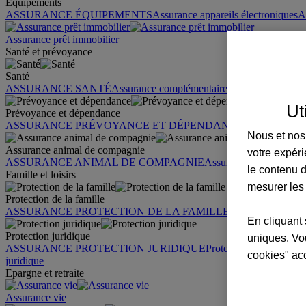
Équipements
ASSURANCE ÉQUIPEMENTS
Assurance appareils électroniques
A
Assurance prêt immobilier
Santé et prévoyance
Santé
ASSURANCE SANTÉ
Assurance complémentaire santé
Assurance sa
Ut
Prévoyance et dépendance
ASSURANCE PRÉVOYANCE ET DÉPENDANCE
Assurance pr
Nous et nos 
Assurance animal de compagnie
votre expéri
ASSURANCE ANIMAL DE COMPAGNIE
Assurance chien
Assura
le contenu d
Famille et loisirs
mesurer les
Protection de la famille
ASSURANCE PROTECTION DE LA FAMILLE
Garantie des accid
En cliquant 
Protection juridique
uniques. Vou
ASSURANCE PROTECTION JURIDIQUE
Protection juridique par
cookies" ac
juridique
Epargne et retraite
Assurance vie