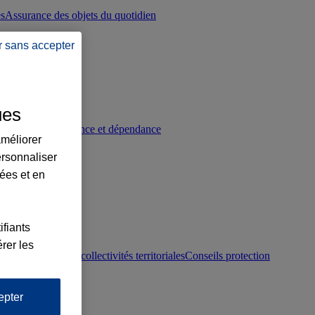
es
Assurance des objets du quotidien
r sans accepter
ues
p
Conseils prévoyance et dépendance
améliorer
ersonnaliser
lées et en
ifiants
rer les
otection juridique collectivités territoriales
Conseils protection
epter