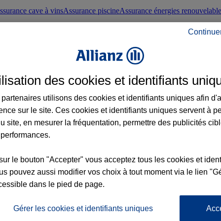
ssurance cave à vins
Assurance piscine
Assurance énergies renouvelabl
Continue
nté frontaliers suisses
Conseils santé
ilisation des cookies et identifiants uniq
évoyance
Assurance dépendance
Assurance obsèques
Assurance handica
partenaires utilisons des cookies et identifiants uniques afin d'
ence sur le site. Ces cookies et identifiants uniques servent à p
nce chat
Conseils animal de compagnie
u site, en mesurer la fréquentation, permettre des publicités cib
 performances.
ents de la vie
Assurance scolaire
Assurance Loisirs
Conseils famille
sur le bouton "Accepter" vous acceptez tous les cookies et ident
s pouvez aussi modifier vos choix à tout moment via le lien "Gé
ticuliers
Protection juridique immobilière
Protection juridique courtiers
Pr
cessible dans le pied de page.
Gérer les cookies et identifiants uniques
Acc