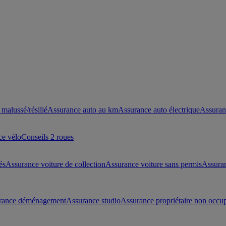
malussé/résilié
Assurance auto au km
Assurance auto électrique
Assuran
ce vélo
Conseils 2 roues
és
Assurance voiture de collection
Assurance voiture sans permis
Assura
rance déménagement
Assurance studio
Assurance propriétaire non occu