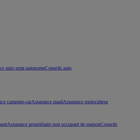
ce auto semi autonome
Conseils auto
nce camping-car
Assurance quad
Assurance motoculteur
pant
Assurance propriétaire non occupant de maison
Conseils