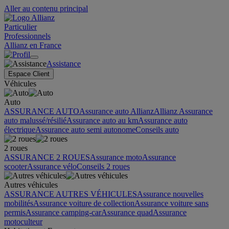
Aller au contenu principal
Particulier
Professionnels
Allianz en France
Assistance
Espace Client
Véhicules
Auto
ASSURANCE AUTO
Assurance auto Allianz
Allianz Assurance
auto malussé/résilié
Assurance auto au km
Assurance auto
électrique
Assurance auto semi autonome
Conseils auto
2 roues
ASSURANCE 2 ROUES
Assurance moto
Assurance
scooter
Assurance vélo
Conseils 2 roues
Autres véhicules
ASSURANCE AUTRES VÉHICULES
Assurance nouvelles
mobilités
Assurance voiture de collection
Assurance voiture sans
permis
Assurance camping-car
Assurance quad
Assurance
motoculteur