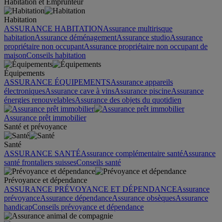
Habitation et Emprunteur
Habitation
ASSURANCE HABITATION
Assurance multirisque
habitation
Assurance déménagement
Assurance studio
Assurance
propriétaire non occupant
Assurance propriétaire non occupant de
maison
Conseils habitation
Équipements
ASSURANCE ÉQUIPEMENTS
Assurance appareils
électroniques
Assurance cave à vins
Assurance piscine
Assurance
énergies renouvelables
Assurance des objets du quotidien
Assurance prêt immobilier
Santé et prévoyance
Santé
ASSURANCE SANTÉ
Assurance complémentaire santé
Assurance
santé frontaliers suisses
Conseils santé
Prévoyance et dépendance
ASSURANCE PRÉVOYANCE ET DÉPENDANCE
Assurance
prévoyance
Assurance dépendance
Assurance obsèques
Assurance
handicap
Conseils prévoyance et dépendance