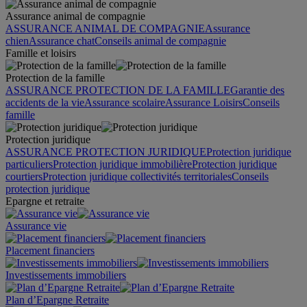
Assurance animal de compagnie
ASSURANCE ANIMAL DE COMPAGNIE
Assurance
chien
Assurance chat
Conseils animal de compagnie
Famille et loisirs
Protection de la famille
ASSURANCE PROTECTION DE LA FAMILLE
Garantie des
accidents de la vie
Assurance scolaire
Assurance Loisirs
Conseils
famille
Protection juridique
ASSURANCE PROTECTION JURIDIQUE
Protection juridique
particuliers
Protection juridique immobilière
Protection juridique
courtiers
Protection juridique collectivités territoriales
Conseils
protection juridique
Epargne et retraite
Assurance vie
Placement financiers
Investissements immobiliers
Plan d’Epargne Retraite