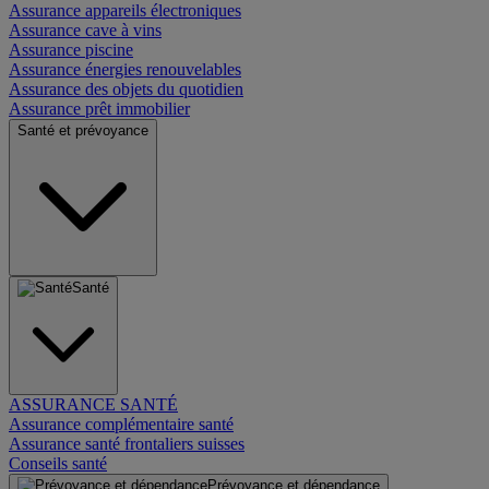
Assurance appareils électroniques
Assurance cave à vins
Assurance piscine
Assurance énergies renouvelables
Assurance des objets du quotidien
Assurance prêt immobilier
Santé et prévoyance
Santé
ASSURANCE SANTÉ
Assurance complémentaire santé
Assurance santé frontaliers suisses
Conseils santé
Prévoyance et dépendance