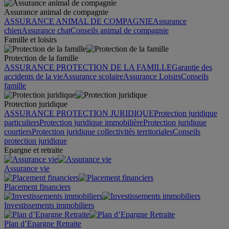
Assurance animal de compagnie
ASSURANCE ANIMAL DE COMPAGNIE
Assurance
chien
Assurance chat
Conseils animal de compagnie
Famille et loisirs
Protection de la famille
ASSURANCE PROTECTION DE LA FAMILLE
Garantie des
accidents de la vie
Assurance scolaire
Assurance Loisirs
Conseils
famille
Protection juridique
ASSURANCE PROTECTION JURIDIQUE
Protection juridique
particuliers
Protection juridique immobilière
Protection juridique
courtiers
Protection juridique collectivités territoriales
Conseils
protection juridique
Epargne et retraite
Assurance vie
Placement financiers
Investissements immobiliers
Plan d’Epargne Retraite