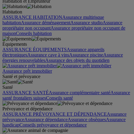
Habitation et Emprunteur
Habitation
ASSURANCE HABITATION
Assurance multirisque
habitation
Assurance déménagement
Assurance studio
Assurance
propriétaire non occupant
Assurance propriétaire non occupant de
maison
Conseils habitation
Équipements
ASSURANCE ÉQUIPEMENTS
Assurance appareils
électroniques
Assurance cave à vins
Assurance piscine
Assurance
énergies renouvelables
Assurance des objets du quotidien
Assurance prêt immobilier
Santé et prévoyance
Santé
ASSURANCE SANTÉ
Assurance complémentaire santé
Assurance
santé frontaliers suisses
Conseils santé
Prévoyance et dépendance
ASSURANCE PRÉVOYANCE ET DÉPENDANCE
Assurance
prévoyance
Assurance dépendance
Assurance obsèques
Assurance
handicap
Conseils prévoyance et dépendance