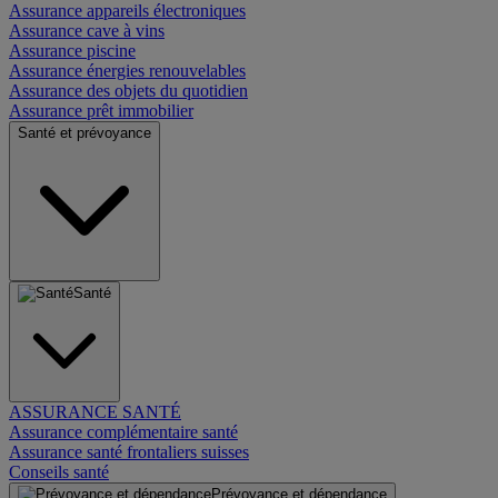
Assurance appareils électroniques
Assurance cave à vins
Assurance piscine
Assurance énergies renouvelables
Assurance des objets du quotidien
Assurance prêt immobilier
Santé et prévoyance
Santé
ASSURANCE SANTÉ
Assurance complémentaire santé
Assurance santé frontaliers suisses
Conseils santé
Prévoyance et dépendance