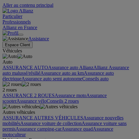
Aller au contenu principal
Particulier
Professionnels
Allianz en France
Assistance
Espace Client
Véhicules
Auto
ASSURANCE AUTO
Assurance auto Allianz
Allianz Assurance
auto malussé/résilié
Assurance auto au km
Assurance auto
électrique
Assurance auto semi autonome
Conseils auto
2 roues
ASSURANCE 2 ROUES
Assurance moto
Assurance
scooter
Assurance vélo
Conseils 2 roues
Autres véhicules
ASSURANCE AUTRES VÉHICULES
Assurance nouvelles
mobilités
Assurance voiture de collection
Assurance voiture sans
permis
Assurance camping-car
Assurance quad
Assurance
motoculteur