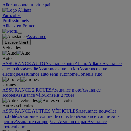
Aller au contenu principal
Particulier
Professionnels
Allianz en France
Assistance
Espace Client
Véhicules
Auto
ASSURANCE AUTO
Assurance auto Allianz
Allianz Assurance
auto malussé/résilié
Assurance auto au km
Assurance auto
électrique
Assurance auto semi autonome
Conseils auto
2 roues
ASSURANCE 2 ROUES
Assurance moto
Assurance
scooter
Assurance vélo
Conseils 2 roues
Autres véhicules
ASSURANCE AUTRES VÉHICULES
Assurance nouvelles
mobilités
Assurance voiture de collection
Assurance voiture sans
permis
Assurance camping-car
Assurance quad
Assurance
motoculteur