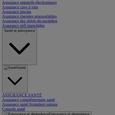
Assurance appareils électroniques
Assurance cave à vins
Assurance piscine
Assurance énergies renouvelables
Assurance des objets du quotidien
Assurance prêt immobilier
Santé et prévoyance
Santé
ASSURANCE SANTÉ
Assurance complémentaire santé
Assurance santé frontaliers suisses
Conseils santé
Prévoyance et dépendance