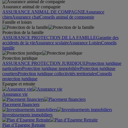
Assurance animal de compagnie
ASSURANCE ANIMAL DE COMPAGNIE
Assurance
chien
Assurance chat
Conseils animal de compagnie
Famille et loisirs
Protection de la famille
ASSURANCE PROTECTION DE LA FAMILLE
Garantie des
accidents de la vie
Assurance scolaire
Assurance Loisirs
Conseils
famille
Protection juridique
ASSURANCE PROTECTION JURIDIQUE
Protection juridique
particuliers
Protection juridique immobilière
Protection juridique
courtiers
Protection juridique collectivités territoriales
Conseils
protection juridique
Epargne et retraite
Assurance vie
Placement financiers
Investissements immobiliers
Plan d’Epargne Retraite