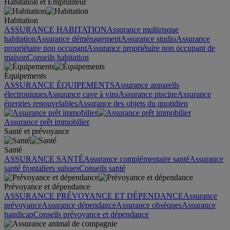
Habitation et Emprunteur
Habitation
ASSURANCE HABITATION
Assurance multirisque
habitation
Assurance déménagement
Assurance studio
Assurance
propriétaire non occupant
Assurance propriétaire non occupant de
maison
Conseils habitation
Équipements
ASSURANCE ÉQUIPEMENTS
Assurance appareils
électroniques
Assurance cave à vins
Assurance piscine
Assurance
énergies renouvelables
Assurance des objets du quotidien
Assurance prêt immobilier
Santé et prévoyance
Santé
ASSURANCE SANTÉ
Assurance complémentaire santé
Assurance
santé frontaliers suisses
Conseils santé
Prévoyance et dépendance
ASSURANCE PRÉVOYANCE ET DÉPENDANCE
Assurance
prévoyance
Assurance dépendance
Assurance obsèques
Assurance
handicap
Conseils prévoyance et dépendance