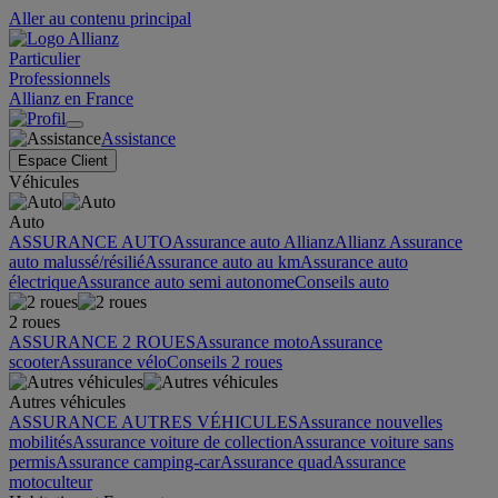
Aller au contenu principal
Particulier
Professionnels
Allianz en France
Assistance
Espace Client
Véhicules
Auto
ASSURANCE AUTO
Assurance auto Allianz
Allianz Assurance
auto malussé/résilié
Assurance auto au km
Assurance auto
électrique
Assurance auto semi autonome
Conseils auto
2 roues
ASSURANCE 2 ROUES
Assurance moto
Assurance
scooter
Assurance vélo
Conseils 2 roues
Autres véhicules
ASSURANCE AUTRES VÉHICULES
Assurance nouvelles
mobilités
Assurance voiture de collection
Assurance voiture sans
permis
Assurance camping-car
Assurance quad
Assurance
motoculteur