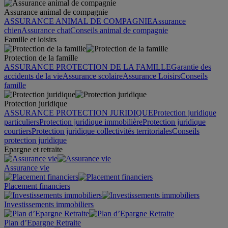
Assurance animal de compagnie
ASSURANCE ANIMAL DE COMPAGNIE
Assurance
chien
Assurance chat
Conseils animal de compagnie
Famille et loisirs
Protection de la famille
ASSURANCE PROTECTION DE LA FAMILLE
Garantie des
accidents de la vie
Assurance scolaire
Assurance Loisirs
Conseils
famille
Protection juridique
ASSURANCE PROTECTION JURIDIQUE
Protection juridique
particuliers
Protection juridique immobilière
Protection juridique
courtiers
Protection juridique collectivités territoriales
Conseils
protection juridique
Epargne et retraite
Assurance vie
Placement financiers
Investissements immobiliers
Plan d’Epargne Retraite