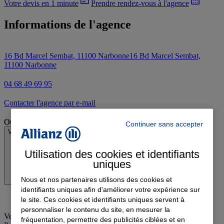
Votre devis en 1 minute
Prendre rendez-vous à l'agence
Informations de l'agence
16 Bd Marcel Sembat, 11100 Narbonne
16 Bd Marcel Sembat,
11100 Narbonne
04 68 49 69 95
Contacter l'agence par e-mail
Ouvert
Continuer sans accepter
Voir les horaires
Utilisation des cookies et identifiants
uniques
Nous et nos partenaires utilisons des cookies et
identifiants uniques afin d'améliorer votre expérience sur
le site. Ces cookies et identifiants uniques servent à
personnaliser le contenu du site, en mesurer la
Vendredi
:
09:00-12:00, 14:00-18:00
fréquentation, permettre des publicités ciblées et en