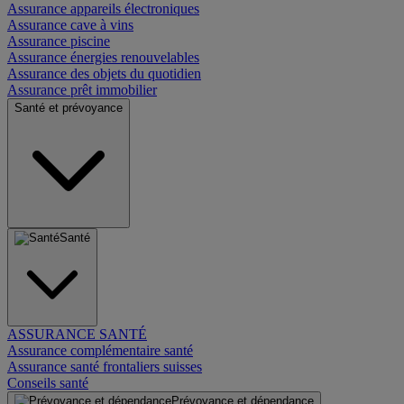
Assurance appareils électroniques
Assurance cave à vins
Assurance piscine
Assurance énergies renouvelables
Assurance des objets du quotidien
Assurance prêt immobilier
Santé et prévoyance
Santé
ASSURANCE SANTÉ
Assurance complémentaire santé
Assurance santé frontaliers suisses
Conseils santé
Prévoyance et dépendance