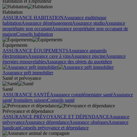
Habitation et Emprunteur
Habitation
ASSURANCE HABITATION
Assurance multirisque
habitation
Assurance déménagement
Assurance studio
Assurance
propriétaire non occupant
Assurance propriétaire non occupant de
maison
Conseils habitation
Équipements
ASSURANCE ÉQUIPEMENTS
Assurance appareils
électroniques
Assurance cave à vins
Assurance piscine
Assurance
énergies renouvelables
Assurance des objets du quotidien
Assurance prêt immobilier
Santé et prévoyance
Santé
ASSURANCE SANTÉ
Assurance complémentaire santé
Assurance
santé frontaliers suisses
Conseils santé
Prévoyance et dépendance
ASSURANCE PRÉVOYANCE ET DÉPENDANCE
Assurance
prévoyance
Assurance dépendance
Assurance obsèques
Assurance
handicap
Conseils prévoyance et dépendance