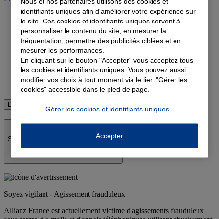
Nous et nos partenaires utilisons des cookies et
identifiants uniques afin d'améliorer votre expérience sur
le site. Ces cookies et identifiants uniques servent à
personnaliser le contenu du site, en mesurer la
Devis complémentaire santé
fréquentation, permettre des publicités ciblées et en
mesurer les performances.
Devis assurance emprunteur
En cliquant sur le bouton "Accepter" vous acceptez tous
Devis assurance retraite
les cookies et identifiants uniques. Vous pouvez aussi
modifier vos choix à tout moment via le lien "Gérer les
Devis assurance vie
cookies" accessible dans le pied de page.
Découvrir toutes les assurances
Gérer les cookies et identifiants uniques
Accepter
Soyez vigilant - Agissement frauduleux
Soyez vigilant - Agissement frauduleux
Allianz France est actuellement victime d'agissements frauduleux