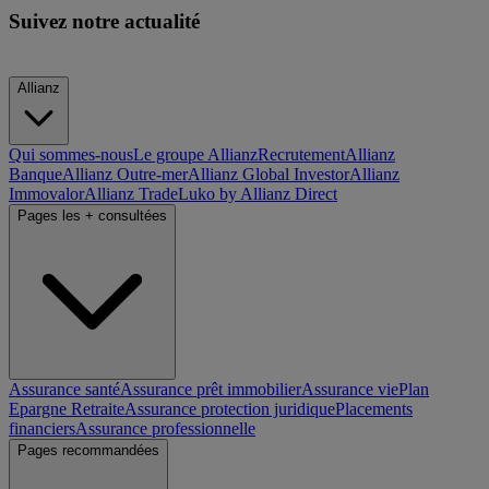
Suivez notre actualité
Allianz
Qui sommes-nous
Le groupe Allianz
Recrutement
Allianz
Banque
Allianz Outre-mer
Allianz Global Investor
Allianz
Immovalor
Allianz Trade
Luko by Allianz Direct
Pages les + consultées
Assurance santé
Assurance prêt immobilier
Assurance vie
Plan
Epargne Retraite
Assurance protection juridique
Placements
financiers
Assurance professionnelle
Pages recommandées