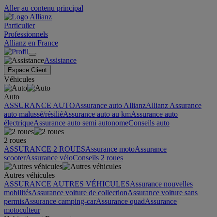
Aller au contenu principal
Particulier
Professionnels
Allianz en France
Assistance
Espace Client
Véhicules
Auto
ASSURANCE AUTO
Assurance auto Allianz
Allianz Assurance
auto malussé/résilié
Assurance auto au km
Assurance auto
électrique
Assurance auto semi autonome
Conseils auto
2 roues
ASSURANCE 2 ROUES
Assurance moto
Assurance
scooter
Assurance vélo
Conseils 2 roues
Autres véhicules
ASSURANCE AUTRES VÉHICULES
Assurance nouvelles
mobilités
Assurance voiture de collection
Assurance voiture sans
permis
Assurance camping-car
Assurance quad
Assurance
motoculteur