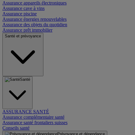
Assurance appareils électroniques
Assurance cave à vins
Assurance piscine
Assurance énergies renouvelables
Assurance des objets du quotidien
Assurance prêt immobilier
Santé et prévoyance
Santé
ASSURANCE SANTÉ
Assurance complémentaire santé
Assurance santé frontaliers suisses
Conseils santé
Prévoyance et dépendance