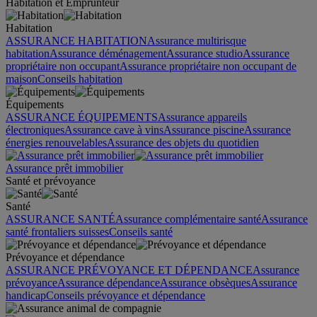
Habitation et Emprunteur
Habitation
ASSURANCE HABITATION
Assurance multirisque
habitation
Assurance déménagement
Assurance studio
Assurance
propriétaire non occupant
Assurance propriétaire non occupant de
maison
Conseils habitation
Équipements
ASSURANCE ÉQUIPEMENTS
Assurance appareils
électroniques
Assurance cave à vins
Assurance piscine
Assurance
énergies renouvelables
Assurance des objets du quotidien
Assurance prêt immobilier
Santé et prévoyance
Santé
ASSURANCE SANTÉ
Assurance complémentaire santé
Assurance
santé frontaliers suisses
Conseils santé
Prévoyance et dépendance
ASSURANCE PRÉVOYANCE ET DÉPENDANCE
Assurance
prévoyance
Assurance dépendance
Assurance obsèques
Assurance
handicap
Conseils prévoyance et dépendance