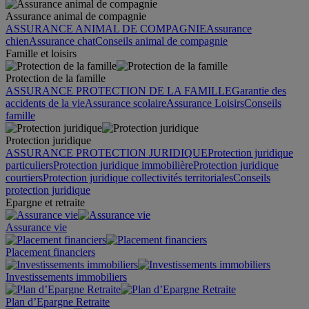
Assurance animal de compagnie
ASSURANCE ANIMAL DE COMPAGNIE
Assurance
chien
Assurance chat
Conseils animal de compagnie
Famille et loisirs
Protection de la famille
ASSURANCE PROTECTION DE LA FAMILLE
Garantie des
accidents de la vie
Assurance scolaire
Assurance Loisirs
Conseils
famille
Protection juridique
ASSURANCE PROTECTION JURIDIQUE
Protection juridique
particuliers
Protection juridique immobilière
Protection juridique
courtiers
Protection juridique collectivités territoriales
Conseils
protection juridique
Epargne et retraite
Assurance vie
Placement financiers
Investissements immobiliers
Plan d’Epargne Retraite