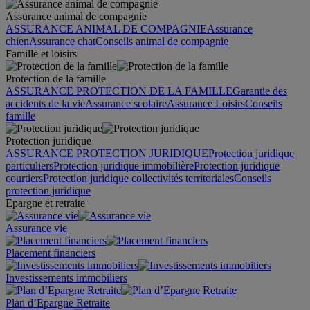
Assurance animal de compagnie
ASSURANCE ANIMAL DE COMPAGNIE
Assurance
chien
Assurance chat
Conseils animal de compagnie
Famille et loisirs
Protection de la famille
ASSURANCE PROTECTION DE LA FAMILLE
Garantie des
accidents de la vie
Assurance scolaire
Assurance Loisirs
Conseils
famille
Protection juridique
ASSURANCE PROTECTION JURIDIQUE
Protection juridique
particuliers
Protection juridique immobilière
Protection juridique
courtiers
Protection juridique collectivités territoriales
Conseils
protection juridique
Epargne et retraite
Assurance vie
Placement financiers
Investissements immobiliers
Plan d’Epargne Retraite