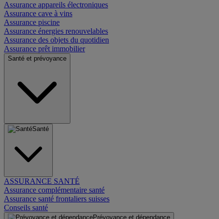
Assurance appareils électroniques
Assurance cave à vins
Assurance piscine
Assurance énergies renouvelables
Assurance des objets du quotidien
Assurance prêt immobilier
Santé et prévoyance
Santé
ASSURANCE SANTÉ
Assurance complémentaire santé
Assurance santé frontaliers suisses
Conseils santé
Prévoyance et dépendance