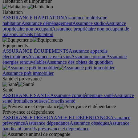
Habitation et Emprunteur
Habitation
ASSURANCE HABITATION
Assurance multirisque
habitation
Assurance déménagement
Assurance studio
Assurance
propriétaire non occupant
Assurance propriétaire non occupant de
maison
Conseils habitation
Équipements
ASSURANCE ÉQUIPEMENTS
Assurance appareils
électroniques
Assurance cave à vins
Assurance piscine
Assurance
énergies renouvelables
Assurance des objets du quotidien
Assurance prêt immobilier
Santé et prévoyance
Santé
ASSURANCE SANTÉ
Assurance complémentaire santé
Assurance
santé frontaliers suisses
Conseils santé
Prévoyance et dépendance
ASSURANCE PRÉVOYANCE ET DÉPENDANCE
Assurance
prévoyance
Assurance dépendance
Assurance obsèques
Assurance
handicap
Conseils prévoyance et dépendance