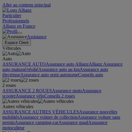
Aller au contenu principal
Particulier
Professionnels
Allianz en France
Assistance
Espace Client
Véhicules
Auto
ASSURANCE AUTO
Assurance auto Allianz
Allianz Assurance
auto malussé/résilié
Assurance auto au km
Assurance auto
électrique
Assurance auto semi autonome
Conseils auto
2 roues
ASSURANCE 2 ROUES
Assurance moto
Assurance
scooter
Assurance vélo
Conseils 2 roues
Autres véhicules
ASSURANCE AUTRES VÉHICULES
Assurance nouvelles
mobilités
Assurance voiture de collection
Assurance voiture sans
permis
Assurance camping-car
Assurance quad
Assurance
motoculteur