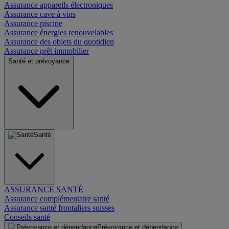
Assurance appareils électroniques
Assurance cave à vins
Assurance piscine
Assurance énergies renouvelables
Assurance des objets du quotidien
Assurance prêt immobilier
Santé et prévoyance
Santé
ASSURANCE SANTÉ
Assurance complémentaire santé
Assurance santé frontaliers suisses
Conseils santé
Prévoyance et dépendance