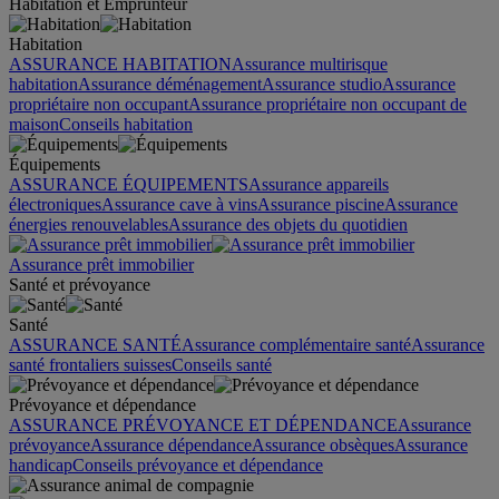
Habitation et Emprunteur
Habitation
ASSURANCE HABITATION
Assurance multirisque
habitation
Assurance déménagement
Assurance studio
Assurance
propriétaire non occupant
Assurance propriétaire non occupant de
maison
Conseils habitation
Équipements
ASSURANCE ÉQUIPEMENTS
Assurance appareils
électroniques
Assurance cave à vins
Assurance piscine
Assurance
énergies renouvelables
Assurance des objets du quotidien
Assurance prêt immobilier
Santé et prévoyance
Santé
ASSURANCE SANTÉ
Assurance complémentaire santé
Assurance
santé frontaliers suisses
Conseils santé
Prévoyance et dépendance
ASSURANCE PRÉVOYANCE ET DÉPENDANCE
Assurance
prévoyance
Assurance dépendance
Assurance obsèques
Assurance
handicap
Conseils prévoyance et dépendance