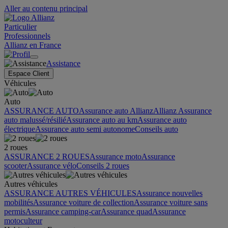
Aller au contenu principal
Particulier
Professionnels
Allianz en France
Assistance
Espace Client
Véhicules
Auto
ASSURANCE AUTO
Assurance auto Allianz
Allianz Assurance
auto malussé/résilié
Assurance auto au km
Assurance auto
électrique
Assurance auto semi autonome
Conseils auto
2 roues
ASSURANCE 2 ROUES
Assurance moto
Assurance
scooter
Assurance vélo
Conseils 2 roues
Autres véhicules
ASSURANCE AUTRES VÉHICULES
Assurance nouvelles
mobilités
Assurance voiture de collection
Assurance voiture sans
permis
Assurance camping-car
Assurance quad
Assurance
motoculteur