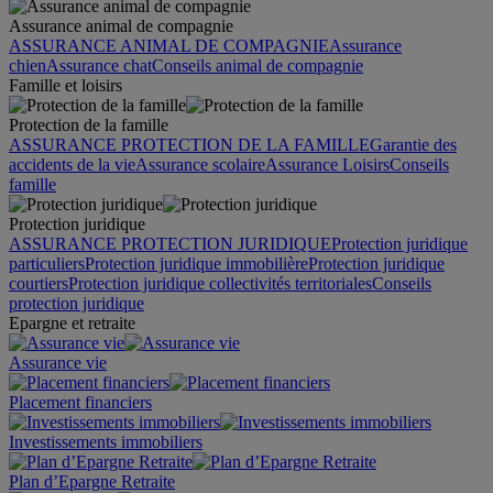
Assurance animal de compagnie
ASSURANCE ANIMAL DE COMPAGNIE
Assurance
chien
Assurance chat
Conseils animal de compagnie
Famille et loisirs
Protection de la famille
ASSURANCE PROTECTION DE LA FAMILLE
Garantie des
accidents de la vie
Assurance scolaire
Assurance Loisirs
Conseils
famille
Protection juridique
ASSURANCE PROTECTION JURIDIQUE
Protection juridique
particuliers
Protection juridique immobilière
Protection juridique
courtiers
Protection juridique collectivités territoriales
Conseils
protection juridique
Epargne et retraite
Assurance vie
Placement financiers
Investissements immobiliers
Plan d’Epargne Retraite