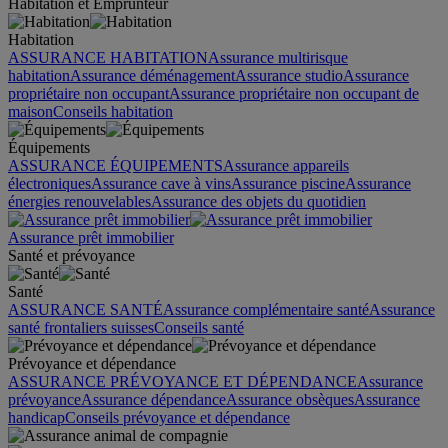
Habitation et Emprunteur
Habitation
ASSURANCE HABITATION
Assurance multirisque
habitation
Assurance déménagement
Assurance studio
Assurance
propriétaire non occupant
Assurance propriétaire non occupant de
maison
Conseils habitation
Équipements
ASSURANCE ÉQUIPEMENTS
Assurance appareils
électroniques
Assurance cave à vins
Assurance piscine
Assurance
énergies renouvelables
Assurance des objets du quotidien
Assurance prêt immobilier
Santé et prévoyance
Santé
ASSURANCE SANTÉ
Assurance complémentaire santé
Assurance
santé frontaliers suisses
Conseils santé
Prévoyance et dépendance
ASSURANCE PRÉVOYANCE ET DÉPENDANCE
Assurance
prévoyance
Assurance dépendance
Assurance obsèques
Assurance
handicap
Conseils prévoyance et dépendance