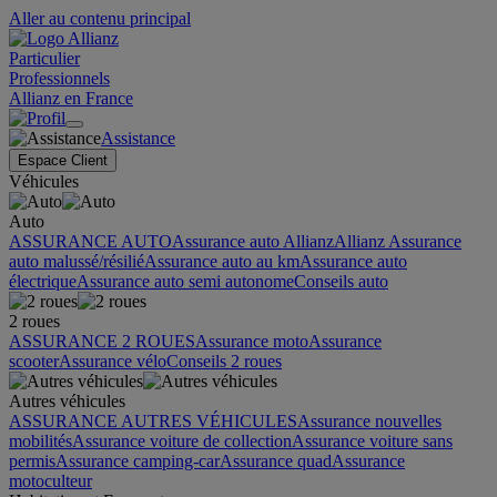
Aller au contenu principal
Particulier
Professionnels
Allianz en France
Assistance
Espace Client
Véhicules
Auto
ASSURANCE AUTO
Assurance auto Allianz
Allianz Assurance
auto malussé/résilié
Assurance auto au km
Assurance auto
électrique
Assurance auto semi autonome
Conseils auto
2 roues
ASSURANCE 2 ROUES
Assurance moto
Assurance
scooter
Assurance vélo
Conseils 2 roues
Autres véhicules
ASSURANCE AUTRES VÉHICULES
Assurance nouvelles
mobilités
Assurance voiture de collection
Assurance voiture sans
permis
Assurance camping-car
Assurance quad
Assurance
motoculteur