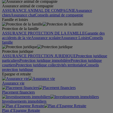
Assurance animal de compagnie
ASSURANCE ANIMAL DE COMPAGNIE
Assurance
chien
Assurance chat
Conseils animal de compagnie
Famille et loisirs
Protection de la famille
ASSURANCE PROTECTION DE LA FAMILLE
Garantie des
accidents de la vie
Assurance scolaire
Assurance Loisirs
Conseils
famille
Protection juridique
ASSURANCE PROTECTION JURIDIQUE
Protection juridique
particuliers
Protection juridique immobilière
Protection juridique
courtiers
Protection juridique collectivités territoriales
Conseils
protection juridique
Epargne et retraite
Assurance vie
Placement financiers
Investissements immobiliers
Plan d’Epargne Retraite