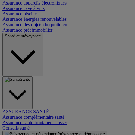
Assurance appareils électroniques
Assurance cave à vins
Assurance piscine
Assurance énergies renouvelables
Assurance des objets du quotidien
Assurance prêt immobilier
Santé et prévoyance
Santé
ASSURANCE SANTÉ
Assurance complémentaire santé
Assurance santé frontaliers suisses
Conseils santé
Prévoyance et dépendance