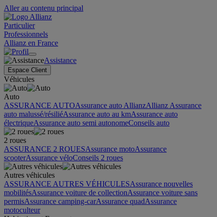
Aller au contenu principal
Particulier
Professionnels
Allianz en France
Assistance
Espace Client
Véhicules
Auto
ASSURANCE AUTO
Assurance auto Allianz
Allianz Assurance
auto malussé/résilié
Assurance auto au km
Assurance auto
électrique
Assurance auto semi autonome
Conseils auto
2 roues
ASSURANCE 2 ROUES
Assurance moto
Assurance
scooter
Assurance vélo
Conseils 2 roues
Autres véhicules
ASSURANCE AUTRES VÉHICULES
Assurance nouvelles
mobilités
Assurance voiture de collection
Assurance voiture sans
permis
Assurance camping-car
Assurance quad
Assurance
motoculteur