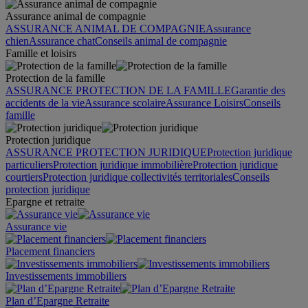
Assurance animal de compagnie
ASSURANCE ANIMAL DE COMPAGNIE
Assurance
chien
Assurance chat
Conseils animal de compagnie
Famille et loisirs
Protection de la famille
ASSURANCE PROTECTION DE LA FAMILLE
Garantie des
accidents de la vie
Assurance scolaire
Assurance Loisirs
Conseils
famille
Protection juridique
ASSURANCE PROTECTION JURIDIQUE
Protection juridique
particuliers
Protection juridique immobilière
Protection juridique
courtiers
Protection juridique collectivités territoriales
Conseils
protection juridique
Epargne et retraite
Assurance vie
Placement financiers
Investissements immobiliers
Plan d’Epargne Retraite