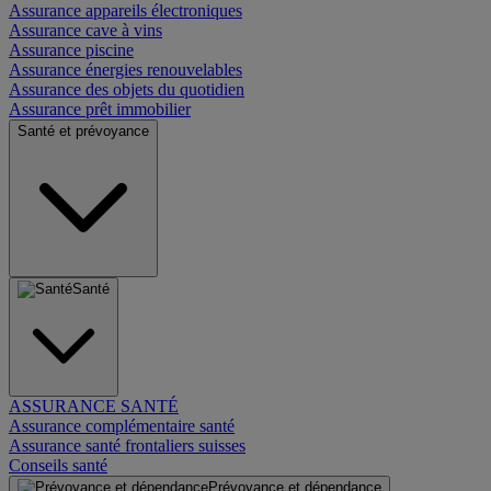
Assurance appareils électroniques
Assurance cave à vins
Assurance piscine
Assurance énergies renouvelables
Assurance des objets du quotidien
Assurance prêt immobilier
Santé et prévoyance
Santé
ASSURANCE SANTÉ
Assurance complémentaire santé
Assurance santé frontaliers suisses
Conseils santé
Prévoyance et dépendance