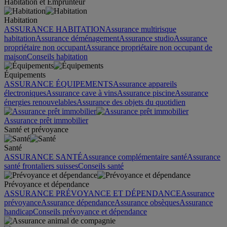
Habitation et Emprunteur
Habitation
ASSURANCE HABITATION
Assurance multirisque
habitation
Assurance déménagement
Assurance studio
Assurance
propriétaire non occupant
Assurance propriétaire non occupant de
maison
Conseils habitation
Équipements
ASSURANCE ÉQUIPEMENTS
Assurance appareils
électroniques
Assurance cave à vins
Assurance piscine
Assurance
énergies renouvelables
Assurance des objets du quotidien
Assurance prêt immobilier
Santé et prévoyance
Santé
ASSURANCE SANTÉ
Assurance complémentaire santé
Assurance
santé frontaliers suisses
Conseils santé
Prévoyance et dépendance
ASSURANCE PRÉVOYANCE ET DÉPENDANCE
Assurance
prévoyance
Assurance dépendance
Assurance obsèques
Assurance
handicap
Conseils prévoyance et dépendance