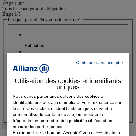
Étape
1
sur
5
Tous les champs sont obligatoires
Étape 1
/5
Par quel produit êtes-vous intéressé(e) ?
Habitation
Continuer sans accepter
Auto / moto
Utilisation des cookies et identifiants
Santé
uniques
Nous et nos partenaires utilisons des cookies et
Prévoyance
identifiants uniques afin d'améliorer votre expérience sur
Autre
le site. Ces cookies et identifiants uniques servent à
personnaliser le contenu du site, en mesurer la
fréquentation, permettre des publicités ciblées et en
mesurer les performances.
Suivant
En cliquant sur le bouton "Accepter" vous acceptez tous