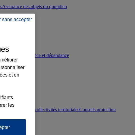
es
Assurance des objets du quotidien
r sans accepter
ues
p
Conseils prévoyance et dépendance
améliorer
ersonnaliser
lées et en
ifiants
rer les
otection juridique collectivités territoriales
Conseils protection
epter