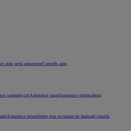
ce auto semi autonome
Conseils auto
nce camping-car
Assurance quad
Assurance motoculteur
pant
Assurance propriétaire non occupant de maison
Conseils