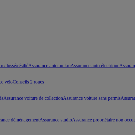
malussé/résilié
Assurance auto au km
Assurance auto électrique
Assuran
ce vélo
Conseils 2 roues
és
Assurance voiture de collection
Assurance voiture sans permis
Assura
rance déménagement
Assurance studio
Assurance propriétaire non occu