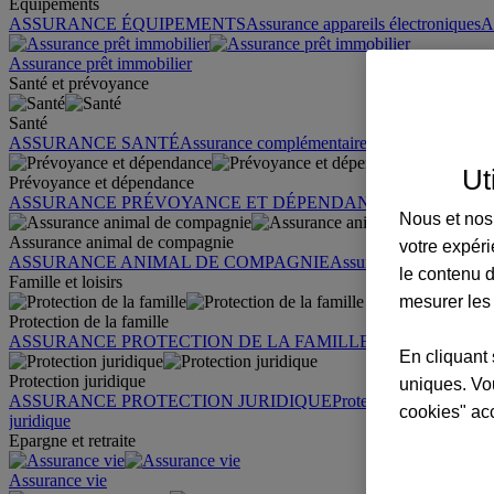
Équipements
ASSURANCE ÉQUIPEMENTS
Assurance appareils électroniques
A
Assurance prêt immobilier
Santé et prévoyance
Santé
ASSURANCE SANTÉ
Assurance complémentaire santé
Assurance sa
Ut
Prévoyance et dépendance
ASSURANCE PRÉVOYANCE ET DÉPENDANCE
Assurance pr
Nous et nos 
Assurance animal de compagnie
votre expéri
ASSURANCE ANIMAL DE COMPAGNIE
Assurance chien
Assura
le contenu d
Famille et loisirs
mesurer les
Protection de la famille
ASSURANCE PROTECTION DE LA FAMILLE
Garantie des accid
En cliquant 
Protection juridique
uniques. Vou
ASSURANCE PROTECTION JURIDIQUE
Protection juridique par
cookies" ac
juridique
Epargne et retraite
Assurance vie