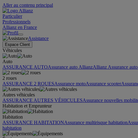
Aller au contenu principal
Particulier
Professionnels
Allianz en France
Assistance
Espace Client
Véhicules
Auto
ASSURANCE AUTO
Assurance auto Allianz
Allianz Assurance auto 
2 roues
ASSURANCE 2 ROUES
Assurance moto
Assurance scooter
Assuran
Autres véhicules
ASSURANCE AUTRES VÉHICULES
Assurance nouvelles mobilit
Habitation et Emprunteur
Habitation
ASSURANCE HABITATION
Assurance multirisque habitation
Assu
habitation