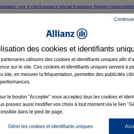
ssurance cave à vins
Assurance piscine
Assurance énergies renouvelabl
Continue
nté frontaliers suisses
Conseils santé
ilisation des cookies et identifiants uniq
évoyance
Assurance dépendance
Assurance obsèques
Assurance handica
partenaires utilisons des cookies et identifiants uniques afin d'
ence sur le site. Ces cookies et identifiants uniques servent à p
nce chat
Conseils animal de compagnie
u site, en mesurer la fréquentation, permettre des publicités cib
 performances.
ents de la vie
Assurance scolaire
Assurance Loisirs
Conseils famille
sur le bouton "Accepter" vous acceptez tous les cookies et ident
s pouvez aussi modifier vos choix à tout moment via le lien "Gé
ticuliers
Protection juridique immobilière
Protection juridique courtiers
Pr
cessible dans le pied de page.
Gérer les cookies et identifiants uniques
Acc