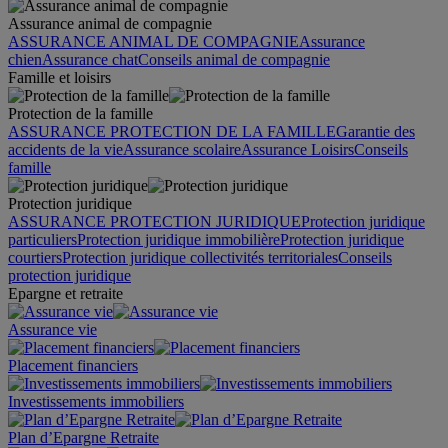
Assurance animal de compagnie
ASSURANCE ANIMAL DE COMPAGNIE
Assurance
chien
Assurance chat
Conseils animal de compagnie
Famille et loisirs
Protection de la famille
ASSURANCE PROTECTION DE LA FAMILLE
Garantie des
accidents de la vie
Assurance scolaire
Assurance Loisirs
Conseils
famille
Protection juridique
ASSURANCE PROTECTION JURIDIQUE
Protection juridique
particuliers
Protection juridique immobilière
Protection juridique
courtiers
Protection juridique collectivités territoriales
Conseils
protection juridique
Epargne et retraite
Assurance vie
Placement financiers
Investissements immobiliers
Plan d’Epargne Retraite