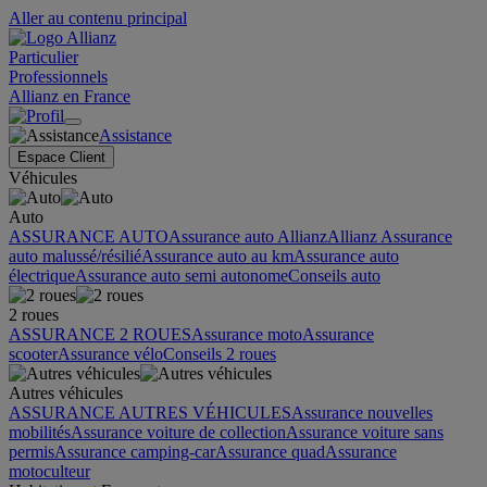
Aller au contenu principal
Particulier
Professionnels
Allianz en France
Assistance
Espace Client
Véhicules
Auto
ASSURANCE AUTO
Assurance auto Allianz
Allianz Assurance
auto malussé/résilié
Assurance auto au km
Assurance auto
électrique
Assurance auto semi autonome
Conseils auto
2 roues
ASSURANCE 2 ROUES
Assurance moto
Assurance
scooter
Assurance vélo
Conseils 2 roues
Autres véhicules
ASSURANCE AUTRES VÉHICULES
Assurance nouvelles
mobilités
Assurance voiture de collection
Assurance voiture sans
permis
Assurance camping-car
Assurance quad
Assurance
motoculteur