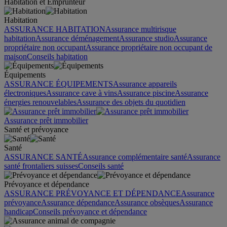
Habitation et Emprunteur
Habitation
ASSURANCE HABITATION
Assurance multirisque
habitation
Assurance déménagement
Assurance studio
Assurance
propriétaire non occupant
Assurance propriétaire non occupant de
maison
Conseils habitation
Équipements
ASSURANCE ÉQUIPEMENTS
Assurance appareils
électroniques
Assurance cave à vins
Assurance piscine
Assurance
énergies renouvelables
Assurance des objets du quotidien
Assurance prêt immobilier
Santé et prévoyance
Santé
ASSURANCE SANTÉ
Assurance complémentaire santé
Assurance
santé frontaliers suisses
Conseils santé
Prévoyance et dépendance
ASSURANCE PRÉVOYANCE ET DÉPENDANCE
Assurance
prévoyance
Assurance dépendance
Assurance obsèques
Assurance
handicap
Conseils prévoyance et dépendance