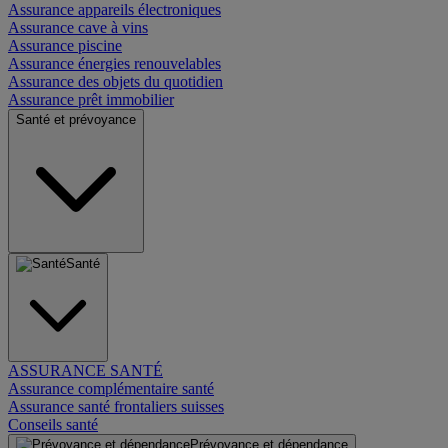
Assurance appareils électroniques
Assurance cave à vins
Assurance piscine
Assurance énergies renouvelables
Assurance des objets du quotidien
Assurance prêt immobilier
Santé et prévoyance
Santé
ASSURANCE SANTÉ
Assurance complémentaire santé
Assurance santé frontaliers suisses
Conseils santé
Prévoyance et dépendance