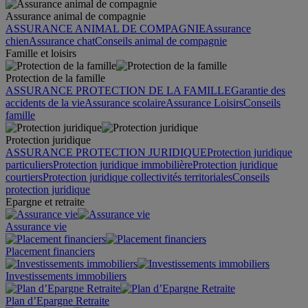
Assurance animal de compagnie
ASSURANCE ANIMAL DE COMPAGNIE
Assurance
chien
Assurance chat
Conseils animal de compagnie
Famille et loisirs
Protection de la famille
ASSURANCE PROTECTION DE LA FAMILLE
Garantie des
accidents de la vie
Assurance scolaire
Assurance Loisirs
Conseils
famille
Protection juridique
ASSURANCE PROTECTION JURIDIQUE
Protection juridique
particuliers
Protection juridique immobilière
Protection juridique
courtiers
Protection juridique collectivités territoriales
Conseils
protection juridique
Epargne et retraite
Assurance vie
Placement financiers
Investissements immobiliers
Plan d’Epargne Retraite