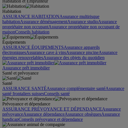
Habitation et Emprunteur
Habitation
ASSURANCE HABITATION
Assurance multirisque
habitation
Assurance déménagement
Assurance studio
Assurance
propriétaire non occupant
Assurance propriétaire non occupant de
maison
Conseils habitation
Équipements
ASSURANCE ÉQUIPEMENTS
Assurance appareils
électroniques
Assurance cave à vins
Assurance piscine
Assurance
énergies renouvelables
Assurance des objets du quotidien
Assurance prêt immobilier
Santé et prévoyance
Santé
ASSURANCE SANTÉ
Assurance complémentaire santé
Assurance
santé frontaliers suisses
Conseils santé
Prévoyance et dépendance
ASSURANCE PRÉVOYANCE ET DÉPENDANCE
Assurance
prévoyance
Assurance dépendance
Assurance obsèques
Assurance
handicap
Conseils prévoyance et dépendance