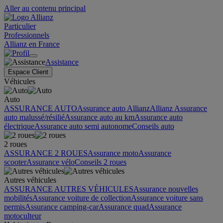
Aller au contenu principal
Particulier
Professionnels
Allianz en France
Assistance
Espace Client
Véhicules
Auto
ASSURANCE AUTO
Assurance auto Allianz
Allianz Assurance
auto malussé/résilié
Assurance auto au km
Assurance auto
électrique
Assurance auto semi autonome
Conseils auto
2 roues
ASSURANCE 2 ROUES
Assurance moto
Assurance
scooter
Assurance vélo
Conseils 2 roues
Autres véhicules
ASSURANCE AUTRES VÉHICULES
Assurance nouvelles
mobilités
Assurance voiture de collection
Assurance voiture sans
permis
Assurance camping-car
Assurance quad
Assurance
motoculteur