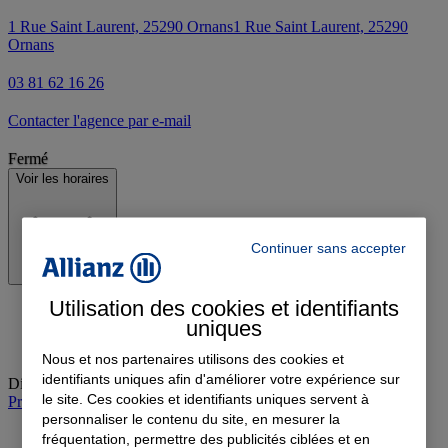
1 Rue Saint Laurent, 25290 Ornans
1 Rue Saint Laurent, 25290
Ornans
03 81 62 16 26
Contacter l'agence par e-mail
Fermé
Voir les horaires
Continuer sans accepter
Utilisation des cookies et identifiants
uniques
Nous et nos partenaires utilisons des cookies et
identifiants uniques afin d'améliorer votre expérience sur
Dimanche
:
Fermé
le site. Ces cookies et identifiants uniques servent à
Prendre rendez-vous à l'agence
personnaliser le contenu du site, en mesurer la
fréquentation, permettre des publicités ciblées et en