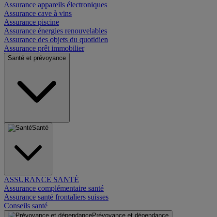
Assurance appareils électroniques
Assurance cave à vins
Assurance piscine
Assurance énergies renouvelables
Assurance des objets du quotidien
Assurance prêt immobilier
Santé et prévoyance
Santé
ASSURANCE SANTÉ
Assurance complémentaire santé
Assurance santé frontaliers suisses
Conseils santé
Prévoyance et dépendance