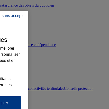
es
Assurance des objets du quotidien
r sans accepter
ues
p
Conseils prévoyance et dépendance
améliorer
ersonnaliser
lées et en
ifiants
rer les
otection juridique collectivités territoriales
Conseils protection
epter