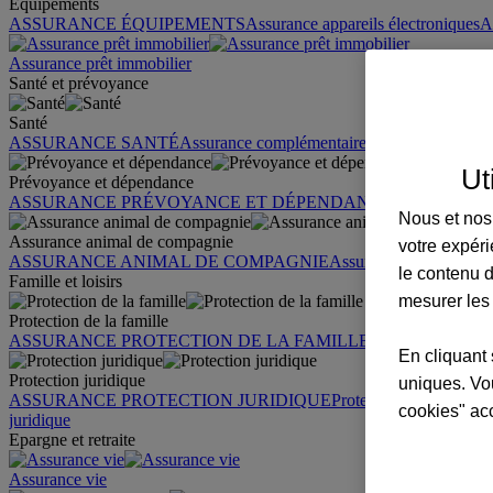
Équipements
ASSURANCE ÉQUIPEMENTS
Assurance appareils électroniques
A
Assurance prêt immobilier
Santé et prévoyance
Santé
ASSURANCE SANTÉ
Assurance complémentaire santé
Assurance sa
Ut
Prévoyance et dépendance
ASSURANCE PRÉVOYANCE ET DÉPENDANCE
Assurance pr
Nous et nos 
Assurance animal de compagnie
votre expéri
ASSURANCE ANIMAL DE COMPAGNIE
Assurance chien
Assura
le contenu d
Famille et loisirs
mesurer les
Protection de la famille
ASSURANCE PROTECTION DE LA FAMILLE
Garantie des accid
En cliquant 
Protection juridique
uniques. Vou
ASSURANCE PROTECTION JURIDIQUE
Protection juridique par
cookies" ac
juridique
Epargne et retraite
Assurance vie