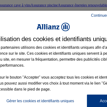
ssurance cave à vins
Assurance piscine
Assurance énergies renouvelabl
Continue
nté frontaliers suisses
Conseils santé
ilisation des cookies et identifiants uniq
évoyance
Assurance dépendance
Assurance obsèques
Assurance handica
partenaires utilisons des cookies et identifiants uniques afin d'
ence sur le site. Ces cookies et identifiants uniques servent à p
nce chat
Conseils animal de compagnie
u site, en mesurer la fréquentation, permettre des publicités cib
 performances.
ents de la vie
Assurance scolaire
Assurance Loisirs
Conseils famille
sur le bouton "Accepter" vous acceptez tous les cookies et ident
s pouvez aussi modifier vos choix à tout moment via le lien "Gé
ticuliers
Protection juridique immobilière
Protection juridique courtiers
Pr
cessible dans le pied de page.
Gérer les cookies et identifiants uniques
Acc