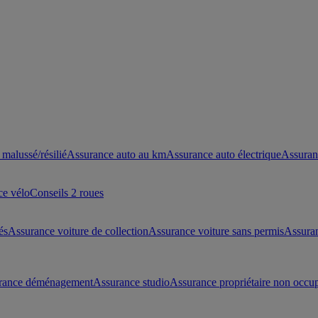
malussé/résilié
Assurance auto au km
Assurance auto électrique
Assuran
ce vélo
Conseils 2 roues
és
Assurance voiture de collection
Assurance voiture sans permis
Assura
rance déménagement
Assurance studio
Assurance propriétaire non occu