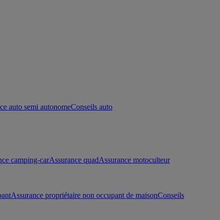
ce auto semi autonome
Conseils auto
nce camping-car
Assurance quad
Assurance motoculteur
pant
Assurance propriétaire non occupant de maison
Conseils