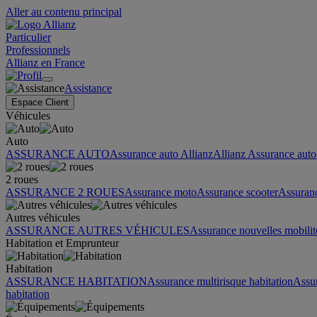
Aller au contenu principal
Particulier
Professionnels
Allianz en France
Assistance
Espace Client
Véhicules
Auto
ASSURANCE AUTO
Assurance auto Allianz
Allianz Assurance auto 
2 roues
ASSURANCE 2 ROUES
Assurance moto
Assurance scooter
Assuran
Autres véhicules
ASSURANCE AUTRES VÉHICULES
Assurance nouvelles mobilit
Habitation et Emprunteur
Habitation
ASSURANCE HABITATION
Assurance multirisque habitation
Assu
habitation