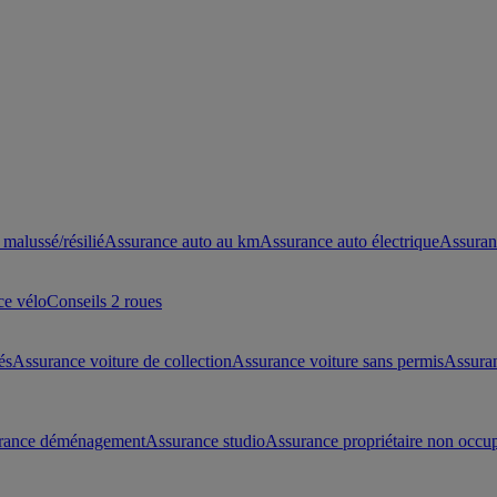
malussé/résilié
Assurance auto au km
Assurance auto électrique
Assuran
ce vélo
Conseils 2 roues
és
Assurance voiture de collection
Assurance voiture sans permis
Assura
rance déménagement
Assurance studio
Assurance propriétaire non occu