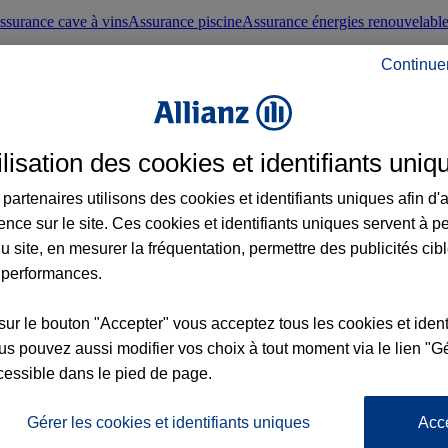
ssurance cave à vins
Assurance piscine
Assurance énergies renouvelabl
Continue
nté frontaliers suisses
Conseils santé
ilisation des cookies et identifiants uniq
évoyance
Assurance dépendance
Assurance obsèques
Assurance handica
partenaires utilisons des cookies et identifiants uniques afin d'
ence sur le site. Ces cookies et identifiants uniques servent à p
nce chat
Conseils animal de compagnie
u site, en mesurer la fréquentation, permettre des publicités cib
 performances.
ents de la vie
Assurance scolaire
Assurance Loisirs
Conseils famille
sur le bouton "Accepter" vous acceptez tous les cookies et ident
s pouvez aussi modifier vos choix à tout moment via le lien "Gé
ticuliers
Protection juridique immobilière
Protection juridique courtiers
Pr
cessible dans le pied de page.
Gérer les cookies et identifiants uniques
Acc