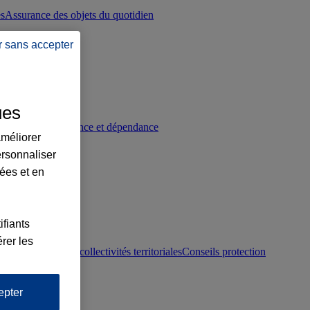
es
Assurance des objets du quotidien
r sans accepter
ues
p
Conseils prévoyance et dépendance
améliorer
ersonnaliser
lées et en
ifiants
rer les
otection juridique collectivités territoriales
Conseils protection
epter