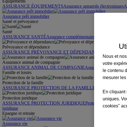
Équipements
ASSURANCE ÉQUIPEMENTS
Assurance appareils électroniques
A
Assurance prêt immobilier
Santé et prévoyance
Santé
ASSURANCE SANTÉ
Assurance complémentaire santé
Assurance sa
Ut
Prévoyance et dépendance
ASSURANCE PRÉVOYANCE ET DÉPENDANCE
Assurance pr
Nous et nos 
Assurance animal de compagnie
votre expéri
ASSURANCE ANIMAL DE COMPAGNIE
Assurance chien
Assura
le contenu d
Famille et loisirs
mesurer les
Protection de la famille
ASSURANCE PROTECTION DE LA FAMILLE
Garantie des accid
En cliquant 
Protection juridique
uniques. Vou
ASSURANCE PROTECTION JURIDIQUE
Protection juridique par
cookies" ac
juridique
Epargne et retraite
Assurance vie