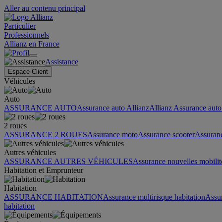
Aller au contenu principal
Particulier
Professionnels
Allianz en France
Assistance
Espace Client
Véhicules
Auto
ASSURANCE AUTO
Assurance auto Allianz
Allianz Assurance auto 
2 roues
ASSURANCE 2 ROUES
Assurance moto
Assurance scooter
Assuran
Autres véhicules
ASSURANCE AUTRES VÉHICULES
Assurance nouvelles mobilit
Habitation et Emprunteur
Habitation
ASSURANCE HABITATION
Assurance multirisque habitation
Assu
habitation