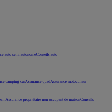
ce auto semi autonome
Conseils auto
nce camping-car
Assurance quad
Assurance motoculteur
pant
Assurance propriétaire non occupant de maison
Conseils