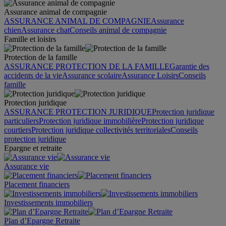
Assurance animal de compagnie
ASSURANCE ANIMAL DE COMPAGNIE
Assurance
chien
Assurance chat
Conseils animal de compagnie
Famille et loisirs
Protection de la famille
ASSURANCE PROTECTION DE LA FAMILLE
Garantie des
accidents de la vie
Assurance scolaire
Assurance Loisirs
Conseils
famille
Protection juridique
ASSURANCE PROTECTION JURIDIQUE
Protection juridique
particuliers
Protection juridique immobilière
Protection juridique
courtiers
Protection juridique collectivités territoriales
Conseils
protection juridique
Epargne et retraite
Assurance vie
Placement financiers
Investissements immobiliers
Plan d’Epargne Retraite