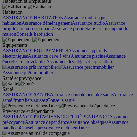
Habitation et Emprunteur
Habitation
ASSURANCE HABITATION
Assurance multirisque
habitation
Assurance déménagement
Assurance studio
Assurance
propriétaire non occupant
Assurance propriétaire non occupant de
maison
Conseils habitation
Équipements
ASSURANCE ÉQUIPEMENTS
Assurance appareils
électroniques
Assurance cave à vins
Assurance piscine
Assurance
énergies renouvelables
Assurance des objets du quotidien
Assurance prêt immobilier
Santé et prévoyance
Santé
ASSURANCE SANTÉ
Assurance complémentaire santé
Assurance
santé frontaliers suisses
Conseils santé
Prévoyance et dépendance
ASSURANCE PRÉVOYANCE ET DÉPENDANCE
Assurance
prévoyance
Assurance dépendance
Assurance obsèques
Assurance
handicap
Conseils prévoyance et dépendance