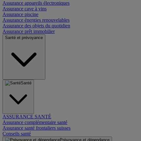
Assurance appareils électroniques
Assurance cave à vins
Assurance piscine
Assurance énergies renouvelables
Assurance des objets du quotidien
Assurance prêt immobilier
Santé et prévoyance
Santé
ASSURANCE SANTÉ
Assurance complémentaire santé
Assurance santé frontaliers suisses
Conseils santé
Prévoyance et dépendance