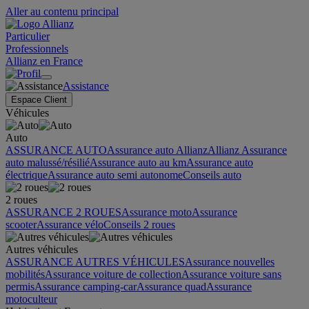
Aller au contenu principal
Particulier
Professionnels
Allianz en France
Assistance
Espace Client
Véhicules
Auto
ASSURANCE AUTO
Assurance auto Allianz
Allianz Assurance
auto malussé/résilié
Assurance auto au km
Assurance auto
électrique
Assurance auto semi autonome
Conseils auto
2 roues
ASSURANCE 2 ROUES
Assurance moto
Assurance
scooter
Assurance vélo
Conseils 2 roues
Autres véhicules
ASSURANCE AUTRES VÉHICULES
Assurance nouvelles
mobilités
Assurance voiture de collection
Assurance voiture sans
permis
Assurance camping-car
Assurance quad
Assurance
motoculteur