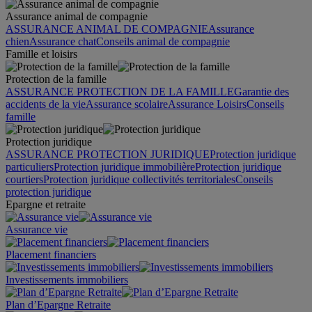
Assurance animal de compagnie
ASSURANCE ANIMAL DE COMPAGNIE
Assurance
chien
Assurance chat
Conseils animal de compagnie
Famille et loisirs
Protection de la famille
ASSURANCE PROTECTION DE LA FAMILLE
Garantie des
accidents de la vie
Assurance scolaire
Assurance Loisirs
Conseils
famille
Protection juridique
ASSURANCE PROTECTION JURIDIQUE
Protection juridique
particuliers
Protection juridique immobilière
Protection juridique
courtiers
Protection juridique collectivités territoriales
Conseils
protection juridique
Epargne et retraite
Assurance vie
Placement financiers
Investissements immobiliers
Plan d’Epargne Retraite