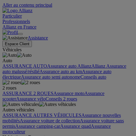
Aller au contenu principal
Particulier
Professionnels
Allianz en France
Assistance
Espace Client
Véhicules
Auto
ASSURANCE AUTO
Assurance auto Allianz
Allianz Assurance
auto malussé/résilié
Assurance auto au km
Assurance auto
électrique
Assurance auto semi autonome
Conseils auto
2 roues
ASSURANCE 2 ROUES
Assurance moto
Assurance
scooter
Assurance vélo
Conseils 2 roues
Autres véhicules
ASSURANCE AUTRES VÉHICULES
Assurance nouvelles
mobilités
Assurance voiture de collection
Assurance voiture sans
permis
Assurance camping-car
Assurance quad
Assurance
motoculteur