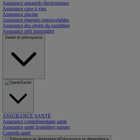
Assurance appareils électroniques
Assurance cave à vins
Assurance piscine
Assurance énergies renouvelables
Assurance des objets du quotidien
Assurance prêt immobilier
Santé et prévoyance
Santé
ASSURANCE SANTÉ
Assurance complémentaire santé
Assurance santé frontaliers suisses
Conseils santé
Prévoyance et dépendance