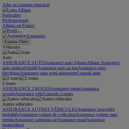
Aller au contenu principal
Particulier
Professionnels
Allianz en France
Assistance
Espace Client
Véhicules
Auto
ASSURANCE AUTO
Assurance auto Allianz
Allianz Assurance
auto malussé/résilié
Assurance auto au km
Assurance auto
électrique
Assurance auto semi autonome
Conseils auto
2 roues
ASSURANCE 2 ROUES
Assurance moto
Assurance
scooter
Assurance vélo
Conseils 2 roues
Autres véhicules
ASSURANCE AUTRES VÉHICULES
Assurance nouvelles
mobilités
Assurance voiture de collection
Assurance voiture sans
permis
Assurance camping-car
Assurance quad
Assurance
motoculteur