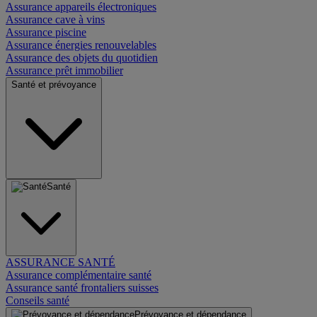
Assurance appareils électroniques
Assurance cave à vins
Assurance piscine
Assurance énergies renouvelables
Assurance des objets du quotidien
Assurance prêt immobilier
Santé et prévoyance
Santé
ASSURANCE SANTÉ
Assurance complémentaire santé
Assurance santé frontaliers suisses
Conseils santé
Prévoyance et dépendance