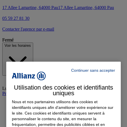
17 Allee Lamartine, 64000 Pau
17 Allee Lamartine, 64000 Pau
05 59 27 81 30
Contacter l'agence par e-mail
Fermé
Voir les horaires
Continuer sans accepter
Utilisation des cookies et identifiants
Lundi
:
09:00-17:00
uniques
Prendre rendez-vous à l'agence
Nous et nos partenaires utilisons des cookies et
identifiants uniques afin d'améliorer votre expérience sur
le site. Ces cookies et identifiants uniques servent à
personnaliser le contenu du site, en mesurer la
fréquentation, permettre des publicités ciblées et en