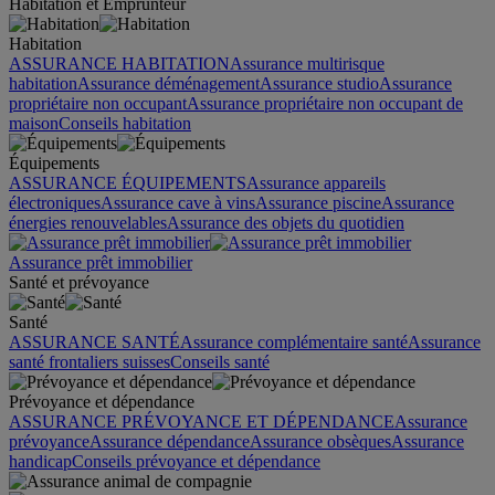
Habitation et Emprunteur
Habitation
ASSURANCE HABITATION
Assurance multirisque
habitation
Assurance déménagement
Assurance studio
Assurance
propriétaire non occupant
Assurance propriétaire non occupant de
maison
Conseils habitation
Équipements
ASSURANCE ÉQUIPEMENTS
Assurance appareils
électroniques
Assurance cave à vins
Assurance piscine
Assurance
énergies renouvelables
Assurance des objets du quotidien
Assurance prêt immobilier
Santé et prévoyance
Santé
ASSURANCE SANTÉ
Assurance complémentaire santé
Assurance
santé frontaliers suisses
Conseils santé
Prévoyance et dépendance
ASSURANCE PRÉVOYANCE ET DÉPENDANCE
Assurance
prévoyance
Assurance dépendance
Assurance obsèques
Assurance
handicap
Conseils prévoyance et dépendance