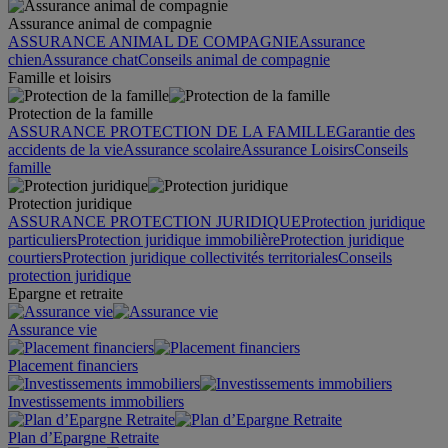
Assurance animal de compagnie
ASSURANCE ANIMAL DE COMPAGNIE
Assurance
chien
Assurance chat
Conseils animal de compagnie
Famille et loisirs
Protection de la famille
ASSURANCE PROTECTION DE LA FAMILLE
Garantie des
accidents de la vie
Assurance scolaire
Assurance Loisirs
Conseils
famille
Protection juridique
ASSURANCE PROTECTION JURIDIQUE
Protection juridique
particuliers
Protection juridique immobilière
Protection juridique
courtiers
Protection juridique collectivités territoriales
Conseils
protection juridique
Epargne et retraite
Assurance vie
Placement financiers
Investissements immobiliers
Plan d’Epargne Retraite