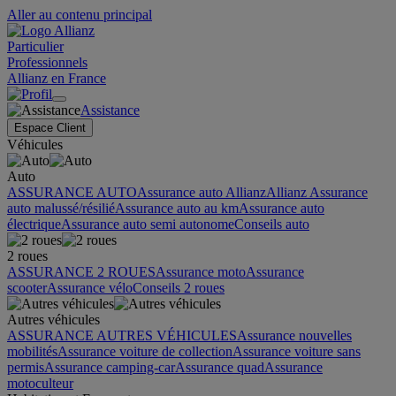
Aller au contenu principal
Particulier
Professionnels
Allianz en France
Assistance
Espace Client
Véhicules
Auto
ASSURANCE AUTO
Assurance auto Allianz
Allianz Assurance
auto malussé/résilié
Assurance auto au km
Assurance auto
électrique
Assurance auto semi autonome
Conseils auto
2 roues
ASSURANCE 2 ROUES
Assurance moto
Assurance
scooter
Assurance vélo
Conseils 2 roues
Autres véhicules
ASSURANCE AUTRES VÉHICULES
Assurance nouvelles
mobilités
Assurance voiture de collection
Assurance voiture sans
permis
Assurance camping-car
Assurance quad
Assurance
motoculteur