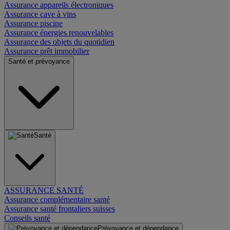
Assurance appareils électroniques
Assurance cave à vins
Assurance piscine
Assurance énergies renouvelables
Assurance des objets du quotidien
Assurance prêt immobilier
Santé et prévoyance
Santé
ASSURANCE SANTÉ
Assurance complémentaire santé
Assurance santé frontaliers suisses
Conseils santé
Prévoyance et dépendance