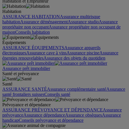
Habitation et Emprunteur
Habitation
ASSURANCE HABITATION
Assurance multirisque
habitation
Assurance déménagement
Assurance studio
Assurance
propriétaire non occupant
Assurance propriétaire non occupant de
maison
Conseils habitation
Équipements
ASSURANCE ÉQUIPEMENTS
Assurance appareils
électroniques
Assurance cave à vins
Assurance piscine
Assurance
énergies renouvelables
Assurance des objets du quotidien
Assurance prêt immobilier
Santé et prévoyance
Santé
ASSURANCE SANTÉ
Assurance complémentaire santé
Assurance
santé frontaliers suisses
Conseils santé
Prévoyance et dépendance
ASSURANCE PRÉVOYANCE ET DÉPENDANCE
Assurance
prévoyance
Assurance dépendance
Assurance obsèques
Assurance
handicap
Conseils prévoyance et dépendance