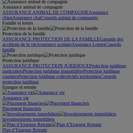
Assurance animal de compagnie
ASSURANCE ANIMAL DE COMPAGNIE
Assurance
chien
Assurance chat
Conseils animal de compagnie
Famille et loisirs
Protection de la famille
ASSURANCE PROTECTION DE LA FAMILLE
Garantie des
accidents de la vie
Assurance scolaire
Assurance Loisirs
Conseils
famille
Protection juridique
ASSURANCE PROTECTION JURIDIQUE
Protection juridique
particuliers
Protection juridique immobilière
Protection juridique
courtiers
Protection juridique collectivités territoriales
Conseils
protection juridique
Epargne et retraite
Assurance vie
Placement financiers
Investissements immobiliers
Plan d’Epargne Retraite