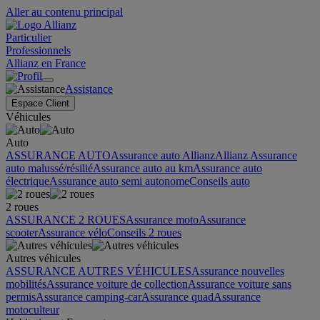
Aller au contenu principal
Particulier
Professionnels
Allianz en France
Assistance
Espace Client
Véhicules
Auto
ASSURANCE AUTO
Assurance auto Allianz
Allianz Assurance
auto malussé/résilié
Assurance auto au km
Assurance auto
électrique
Assurance auto semi autonome
Conseils auto
2 roues
ASSURANCE 2 ROUES
Assurance moto
Assurance
scooter
Assurance vélo
Conseils 2 roues
Autres véhicules
ASSURANCE AUTRES VÉHICULES
Assurance nouvelles
mobilités
Assurance voiture de collection
Assurance voiture sans
permis
Assurance camping-car
Assurance quad
Assurance
motoculteur