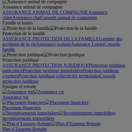
Assurance animal de compagnie
ASSURANCE ANIMAL DE COMPAGNIE
Assurance
chien
Assurance chat
Conseils animal de compagnie
Famille et loisirs
Protection de la famille
ASSURANCE PROTECTION DE LA FAMILLE
Garantie des
accidents de la vie
Assurance scolaire
Assurance Loisirs
Conseils
famille
Protection juridique
ASSURANCE PROTECTION JURIDIQUE
Protection juridique
particuliers
Protection juridique immobilière
Protection juridique
courtiers
Protection juridique collectivités territoriales
Conseils
protection juridique
Epargne et retraite
Assurance vie
Placement financiers
Investissements immobiliers
Plan d’Epargne Retraite