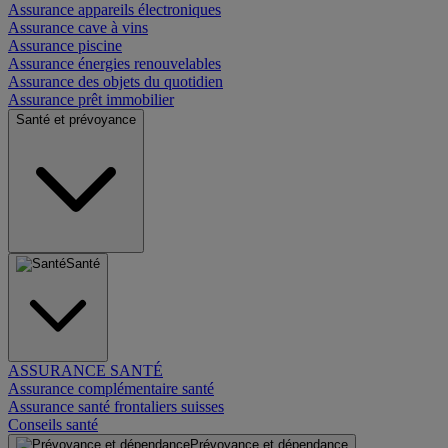
Assurance appareils électroniques
Assurance cave à vins
Assurance piscine
Assurance énergies renouvelables
Assurance des objets du quotidien
Assurance prêt immobilier
Santé et prévoyance
Santé
ASSURANCE SANTÉ
Assurance complémentaire santé
Assurance santé frontaliers suisses
Conseils santé
Prévoyance et dépendance