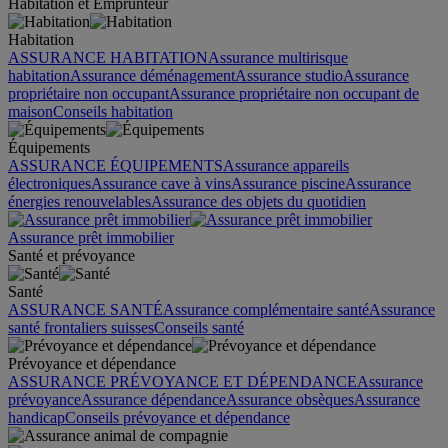
Habitation et Emprunteur
Habitation
ASSURANCE HABITATION
Assurance multirisque
habitation
Assurance déménagement
Assurance studio
Assurance
propriétaire non occupant
Assurance propriétaire non occupant de
maison
Conseils habitation
Équipements
ASSURANCE ÉQUIPEMENTS
Assurance appareils
électroniques
Assurance cave à vins
Assurance piscine
Assurance
énergies renouvelables
Assurance des objets du quotidien
Assurance prêt immobilier
Santé et prévoyance
Santé
ASSURANCE SANTÉ
Assurance complémentaire santé
Assurance
santé frontaliers suisses
Conseils santé
Prévoyance et dépendance
ASSURANCE PRÉVOYANCE ET DÉPENDANCE
Assurance
prévoyance
Assurance dépendance
Assurance obsèques
Assurance
handicap
Conseils prévoyance et dépendance