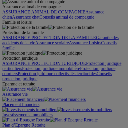
Assurance animal de compagnie
ASSURANCE ANIMAL DE COMPAGNIE
Assurance
chien
Assurance chat
Conseils animal de compagnie
Famille et loisirs
Protection de la famille
ASSURANCE PROTECTION DE LA FAMILLE
Garantie des
accidents de la vie
Assurance scolaire
Assurance Loisirs
Conseils
famille
Protection juridique
ASSURANCE PROTECTION JURIDIQUE
Protection juridique
particuliers
Protection juridique immobilière
Protection juridique
courtiers
Protection juridique collectivités territoriales
Conseils
protection juridique
Epargne et retraite
Assurance vie
Placement financiers
Investissements immobiliers
Plan d’Epargne Retraite