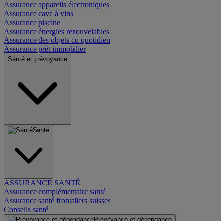
Assurance appareils électroniques
Assurance cave à vins
Assurance piscine
Assurance énergies renouvelables
Assurance des objets du quotidien
Assurance prêt immobilier
Santé et prévoyance
Santé
ASSURANCE SANTÉ
Assurance complémentaire santé
Assurance santé frontaliers suisses
Conseils santé
Prévoyance et dépendance