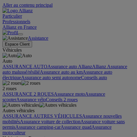
Aller au contenu principal
Particulier
Professionnels
Allianz en France
Assistance
Espace Client
Véhicules
Auto
ASSURANCE AUTO
Assurance auto Allianz
Allianz Assurance
auto malussé/résilié
Assurance auto au km
Assurance auto
électrique
Assurance auto semi autonome
Conseils auto
2 roues
ASSURANCE 2 ROUES
Assurance moto
Assurance
scooter
Assurance vélo
Conseils 2 roues
Autres véhicules
ASSURANCE AUTRES VÉHICULES
Assurance nouvelles
mobilités
Assurance voiture de collection
Assurance voiture sans
permis
Assurance camping-car
Assurance quad
Assurance
motoculteur