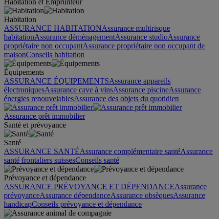
Habitation et Emprunteur
Habitation
ASSURANCE HABITATION
Assurance multirisque
habitation
Assurance déménagement
Assurance studio
Assurance
propriétaire non occupant
Assurance propriétaire non occupant de
maison
Conseils habitation
Équipements
ASSURANCE ÉQUIPEMENTS
Assurance appareils
électroniques
Assurance cave à vins
Assurance piscine
Assurance
énergies renouvelables
Assurance des objets du quotidien
Assurance prêt immobilier
Santé et prévoyance
Santé
ASSURANCE SANTÉ
Assurance complémentaire santé
Assurance
santé frontaliers suisses
Conseils santé
Prévoyance et dépendance
ASSURANCE PRÉVOYANCE ET DÉPENDANCE
Assurance
prévoyance
Assurance dépendance
Assurance obsèques
Assurance
handicap
Conseils prévoyance et dépendance