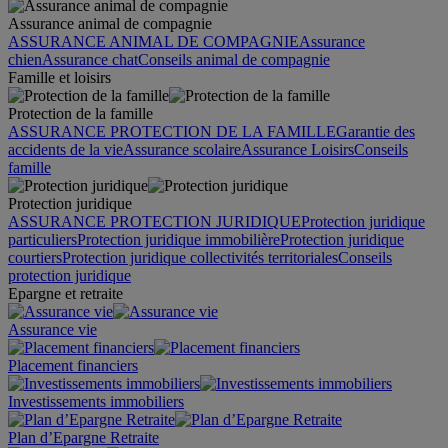
Assurance animal de compagnie
ASSURANCE ANIMAL DE COMPAGNIE
Assurance
chien
Assurance chat
Conseils animal de compagnie
Famille et loisirs
Protection de la famille
ASSURANCE PROTECTION DE LA FAMILLE
Garantie des
accidents de la vie
Assurance scolaire
Assurance Loisirs
Conseils
famille
Protection juridique
ASSURANCE PROTECTION JURIDIQUE
Protection juridique
particuliers
Protection juridique immobilière
Protection juridique
courtiers
Protection juridique collectivités territoriales
Conseils
protection juridique
Epargne et retraite
Assurance vie
Placement financiers
Investissements immobiliers
Plan d’Epargne Retraite