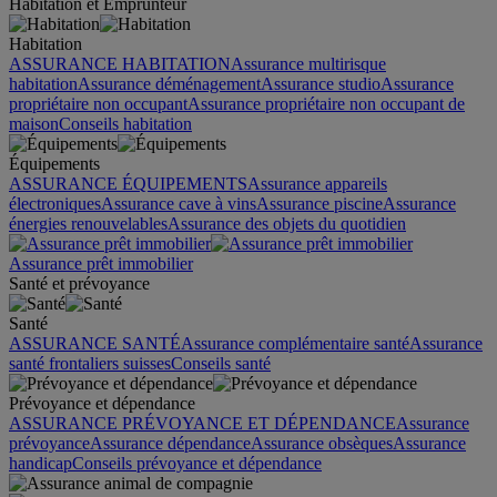
Habitation et Emprunteur
Habitation
ASSURANCE HABITATION
Assurance multirisque
habitation
Assurance déménagement
Assurance studio
Assurance
propriétaire non occupant
Assurance propriétaire non occupant de
maison
Conseils habitation
Équipements
ASSURANCE ÉQUIPEMENTS
Assurance appareils
électroniques
Assurance cave à vins
Assurance piscine
Assurance
énergies renouvelables
Assurance des objets du quotidien
Assurance prêt immobilier
Santé et prévoyance
Santé
ASSURANCE SANTÉ
Assurance complémentaire santé
Assurance
santé frontaliers suisses
Conseils santé
Prévoyance et dépendance
ASSURANCE PRÉVOYANCE ET DÉPENDANCE
Assurance
prévoyance
Assurance dépendance
Assurance obsèques
Assurance
handicap
Conseils prévoyance et dépendance