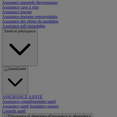
Assurance appareils électroniques
Assurance cave à vins
Assurance piscine
Assurance énergies renouvelables
Assurance des objets du quotidien
Assurance prêt immobilier
Santé et prévoyance
Santé
ASSURANCE SANTÉ
Assurance complémentaire santé
Assurance santé frontaliers suisses
Conseils santé
Prévoyance et dépendance