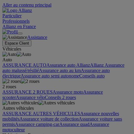
Aller au contenu principal
Particulier
Professionnels
Allianz en France
Assistance
Espace Client
Véhicules
Auto
ASSURANCE AUTO
Assurance auto Allianz
Allianz Assurance
auto malussé/résilié
Assurance auto au km
Assurance auto
électrique
Assurance auto semi autonome
Conseils auto
2 roues
ASSURANCE 2 ROUES
Assurance moto
Assurance
scooter
Assurance vélo
Conseils 2 roues
Autres véhicules
ASSURANCE AUTRES VÉHICULES
Assurance nouvelles
mobilités
Assurance voiture de collection
Assurance voiture sans
permis
Assurance camping-car
Assurance quad
Assurance
motoculteur