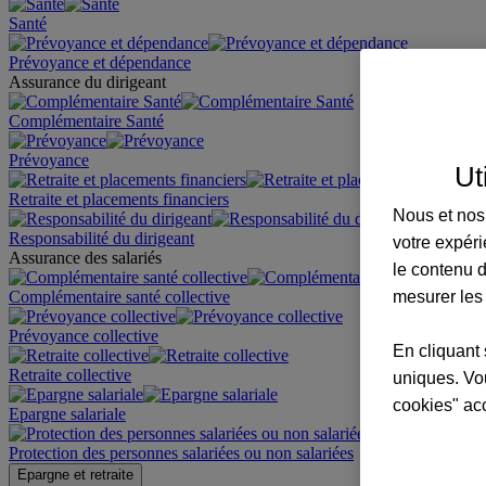
Santé
Prévoyance et dépendance
Assurance du dirigeant
Complémentaire Santé
Prévoyance
Ut
Retraite et placements financiers
Nous et nos 
Responsabilité du dirigeant
votre expéri
Assurance des salariés
le contenu d
mesurer les
Complémentaire santé collective
Prévoyance collective
En cliquant 
Retraite collective
uniques. Vou
cookies" ac
Epargne salariale
Protection des personnes salariées ou non salariées
Epargne et retraite