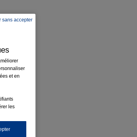
r sans accepter
ues
améliorer
ersonnaliser
lées et en
ifiants
rer les
epter