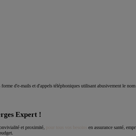
orme d'e-mails et d'appels téléphoniques utilisant abusivement le nom de
rges Expert !
convivialité et proximité, 
pour tous vos besoins
 en assurance santé, empru
 budget.