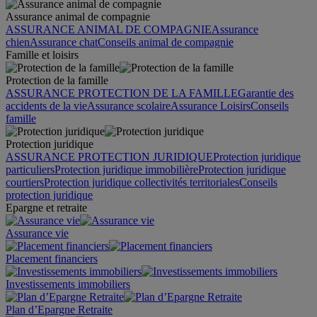
Assurance animal de compagnie
ASSURANCE ANIMAL DE COMPAGNIE
Assurance
chien
Assurance chat
Conseils animal de compagnie
Famille et loisirs
Protection de la famille
ASSURANCE PROTECTION DE LA FAMILLE
Garantie des
accidents de la vie
Assurance scolaire
Assurance Loisirs
Conseils
famille
Protection juridique
ASSURANCE PROTECTION JURIDIQUE
Protection juridique
particuliers
Protection juridique immobilière
Protection juridique
courtiers
Protection juridique collectivités territoriales
Conseils
protection juridique
Epargne et retraite
Assurance vie
Placement financiers
Investissements immobiliers
Plan d’Epargne Retraite