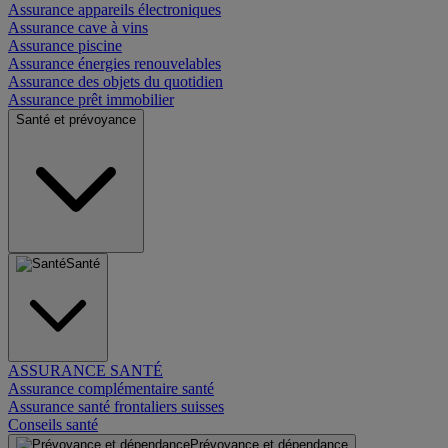
Assurance appareils électroniques
Assurance cave à vins
Assurance piscine
Assurance énergies renouvelables
Assurance des objets du quotidien
Assurance prêt immobilier
Santé et prévoyance
Santé
ASSURANCE SANTÉ
Assurance complémentaire santé
Assurance santé frontaliers suisses
Conseils santé
Prévoyance et dépendance