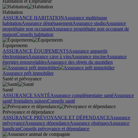
Habitation et Emprunteur
Habitation
ASSURANCE HABITATION
Assurance multirisque
habitation
Assurance déménagement
Assurance studio
Assurance
propriétaire non occupant
Assurance propriétaire non occupant de
maison
Conseils habitation
Équipements
ASSURANCE ÉQUIPEMENTS
Assurance appareils
électroniques
Assurance cave à vins
Assurance piscine
Assurance
énergies renouvelables
Assurance des objets du quotidien
Assurance prêt immobilier
Santé et prévoyance
Santé
ASSURANCE SANTÉ
Assurance complémentaire santé
Assurance
santé frontaliers suisses
Conseils santé
Prévoyance et dépendance
ASSURANCE PRÉVOYANCE ET DÉPENDANCE
Assurance
prévoyance
Assurance dépendance
Assurance obsèques
Assurance
handicap
Conseils prévoyance et dépendance