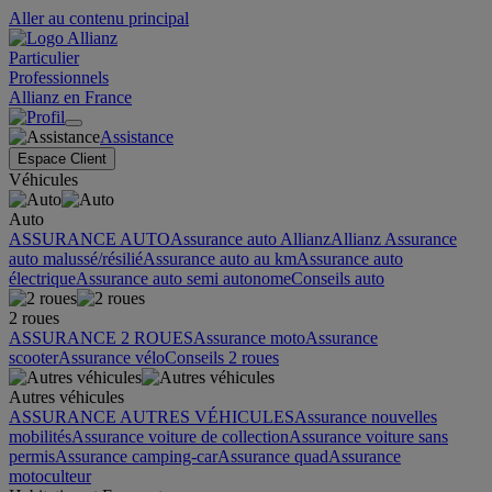
Aller au contenu principal
Particulier
Professionnels
Allianz en France
Assistance
Espace Client
Véhicules
Auto
ASSURANCE AUTO
Assurance auto Allianz
Allianz Assurance
auto malussé/résilié
Assurance auto au km
Assurance auto
électrique
Assurance auto semi autonome
Conseils auto
2 roues
ASSURANCE 2 ROUES
Assurance moto
Assurance
scooter
Assurance vélo
Conseils 2 roues
Autres véhicules
ASSURANCE AUTRES VÉHICULES
Assurance nouvelles
mobilités
Assurance voiture de collection
Assurance voiture sans
permis
Assurance camping-car
Assurance quad
Assurance
motoculteur