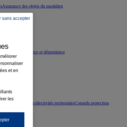
es
Assurance des objets du quotidien
r sans accepter
ues
p
Conseils prévoyance et dépendance
améliorer
ersonnaliser
lées et en
ifiants
rer les
otection juridique collectivités territoriales
Conseils protection
epter