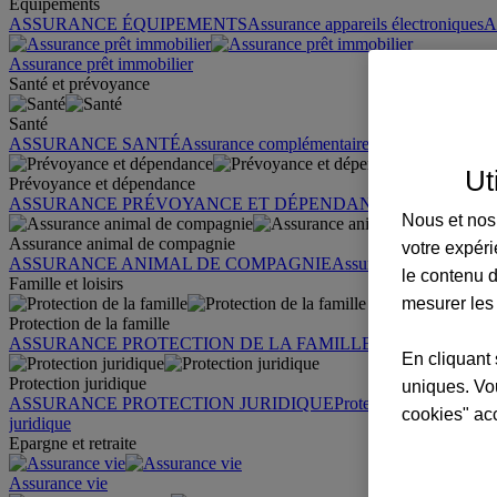
Équipements
ASSURANCE ÉQUIPEMENTS
Assurance appareils électroniques
A
Assurance prêt immobilier
Santé et prévoyance
Santé
ASSURANCE SANTÉ
Assurance complémentaire santé
Assurance sa
Ut
Prévoyance et dépendance
ASSURANCE PRÉVOYANCE ET DÉPENDANCE
Assurance pr
Nous et nos 
Assurance animal de compagnie
votre expéri
ASSURANCE ANIMAL DE COMPAGNIE
Assurance chien
Assura
le contenu d
Famille et loisirs
mesurer les
Protection de la famille
ASSURANCE PROTECTION DE LA FAMILLE
Garantie des accid
En cliquant 
Protection juridique
uniques. Vou
ASSURANCE PROTECTION JURIDIQUE
Protection juridique par
cookies" ac
juridique
Epargne et retraite
Assurance vie