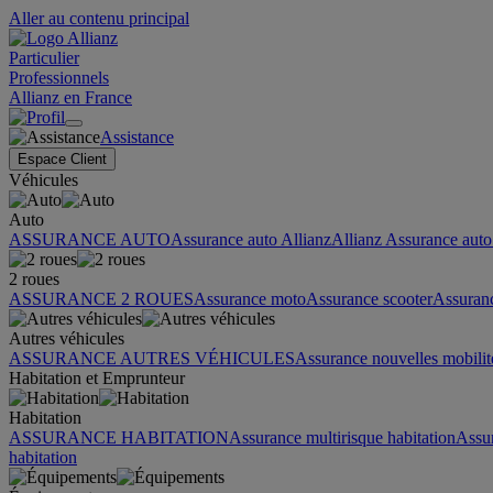
Aller au contenu principal
Particulier
Professionnels
Allianz en France
Assistance
Espace Client
Véhicules
Auto
ASSURANCE AUTO
Assurance auto Allianz
Allianz Assurance auto 
2 roues
ASSURANCE 2 ROUES
Assurance moto
Assurance scooter
Assuran
Autres véhicules
ASSURANCE AUTRES VÉHICULES
Assurance nouvelles mobilit
Habitation et Emprunteur
Habitation
ASSURANCE HABITATION
Assurance multirisque habitation
Assu
habitation