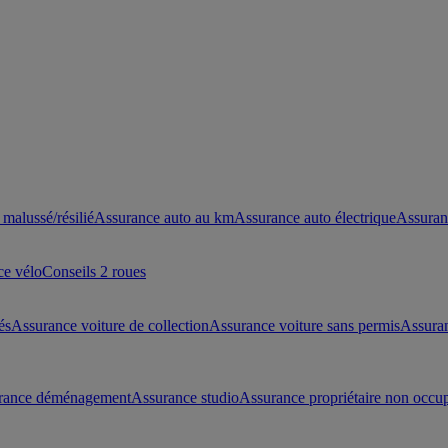
malussé/résilié
Assurance auto au km
Assurance auto électrique
Assuran
ce vélo
Conseils 2 roues
és
Assurance voiture de collection
Assurance voiture sans permis
Assura
rance déménagement
Assurance studio
Assurance propriétaire non occu