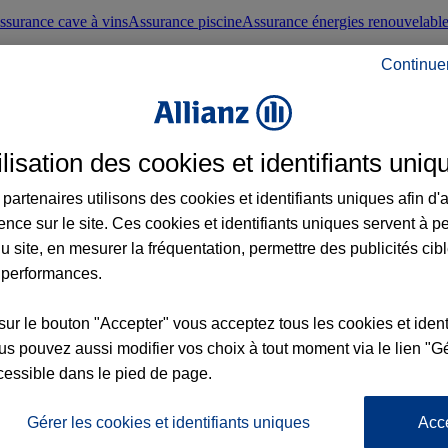
ssurance cave à vins
Assurance piscine
Assurance énergies renouvelabl
Continue
nté frontaliers suisses
Conseils santé
ilisation des cookies et identifiants uniq
évoyance
Assurance dépendance
Assurance obsèques
Assurance handica
partenaires utilisons des cookies et identifiants uniques afin d'
ence sur le site. Ces cookies et identifiants uniques servent à p
nce chat
Conseils animal de compagnie
u site, en mesurer la fréquentation, permettre des publicités cib
 performances.
ents de la vie
Assurance scolaire
Assurance Loisirs
Conseils famille
sur le bouton "Accepter" vous acceptez tous les cookies et ident
s pouvez aussi modifier vos choix à tout moment via le lien "Gé
ticuliers
Protection juridique immobilière
Protection juridique courtiers
Pr
cessible dans le pied de page.
Gérer les cookies et identifiants uniques
Acc