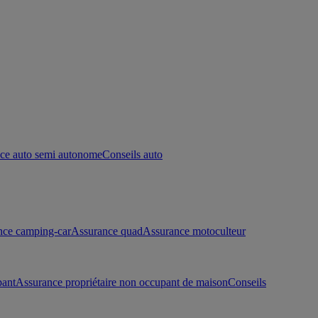
ce auto semi autonome
Conseils auto
nce camping-car
Assurance quad
Assurance motoculteur
pant
Assurance propriétaire non occupant de maison
Conseils