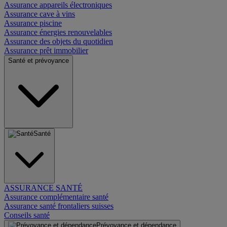
Assurance appareils électroniques
Assurance cave à vins
Assurance piscine
Assurance énergies renouvelables
Assurance des objets du quotidien
Assurance prêt immobilier
Santé et prévoyance
Santé
ASSURANCE SANTÉ
Assurance complémentaire santé
Assurance santé frontaliers suisses
Conseils santé
Prévoyance et dépendance