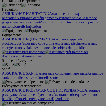
Habitation et Emprunteur
Habitation
ASSURANCE HABITATION
Assurance multirisque
habitation
Assurance déménagement
Assurance studio
Assurance
propriétaire non occupant
Assurance propriétaire non occupant de
maison
Conseils habitation
Équipements
ASSURANCE ÉQUIPEMENTS
Assurance appareils
électroniques
Assurance cave à vins
Assurance piscine
Assurance
énergies renouvelables
Assurance des objets du quotidien
Assurance prêt immobilier
Santé et prévoyance
Santé
ASSURANCE SANTÉ
Assurance complémentaire santé
Assurance
santé frontaliers suisses
Conseils santé
Prévoyance et dépendance
ASSURANCE PRÉVOYANCE ET DÉPENDANCE
Assurance
prévoyance
Assurance dépendance
Assurance obsèques
Assurance
handicap
Conseils prévoyance et dépendance