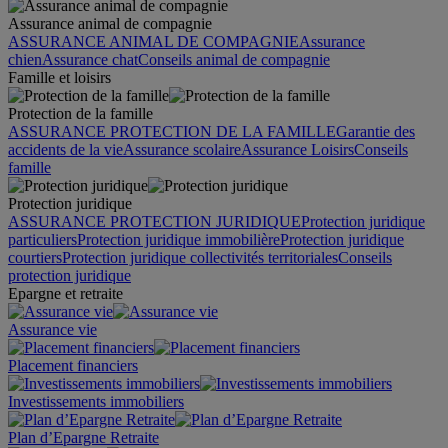
Assurance animal de compagnie
ASSURANCE ANIMAL DE COMPAGNIE
Assurance
chien
Assurance chat
Conseils animal de compagnie
Famille et loisirs
Protection de la famille
ASSURANCE PROTECTION DE LA FAMILLE
Garantie des
accidents de la vie
Assurance scolaire
Assurance Loisirs
Conseils
famille
Protection juridique
ASSURANCE PROTECTION JURIDIQUE
Protection juridique
particuliers
Protection juridique immobilière
Protection juridique
courtiers
Protection juridique collectivités territoriales
Conseils
protection juridique
Epargne et retraite
Assurance vie
Placement financiers
Investissements immobiliers
Plan d’Epargne Retraite