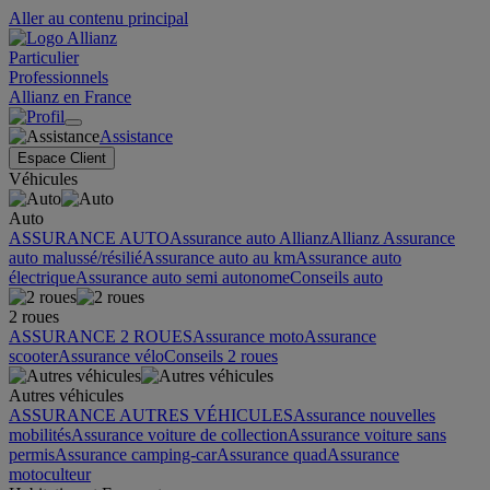
Aller au contenu principal
Particulier
Professionnels
Allianz en France
Assistance
Espace Client
Véhicules
Auto
ASSURANCE AUTO
Assurance auto Allianz
Allianz Assurance
auto malussé/résilié
Assurance auto au km
Assurance auto
électrique
Assurance auto semi autonome
Conseils auto
2 roues
ASSURANCE 2 ROUES
Assurance moto
Assurance
scooter
Assurance vélo
Conseils 2 roues
Autres véhicules
ASSURANCE AUTRES VÉHICULES
Assurance nouvelles
mobilités
Assurance voiture de collection
Assurance voiture sans
permis
Assurance camping-car
Assurance quad
Assurance
motoculteur