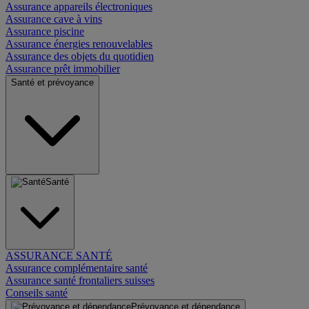
Assurance appareils électroniques
Assurance cave à vins
Assurance piscine
Assurance énergies renouvelables
Assurance des objets du quotidien
Assurance prêt immobilier
Santé et prévoyance
Santé
ASSURANCE SANTÉ
Assurance complémentaire santé
Assurance santé frontaliers suisses
Conseils santé
Prévoyance et dépendance