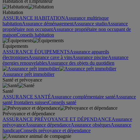
Habitation et Emprunteur
Habitation
ASSURANCE HABITATION
Assurance multirisque
habitation
Assurance déménagement
Assurance studio
Assurance
propriétaire non occupant
Assurance propriétaire non occupant de
maison
Conseils habitation
Équipements
ASSURANCE ÉQUIPEMENTS
Assurance appareils
électroniques
Assurance cave à vins
Assurance piscine
Assurance
énergies renouvelables
Assurance des objets du quotidien
Assurance prêt immobilier
Santé et prévoyance
Santé
ASSURANCE SANTÉ
Assurance complémentaire santé
Assurance
santé frontaliers suisses
Conseils santé
Prévoyance et dépendance
ASSURANCE PRÉVOYANCE ET DÉPENDANCE
Assurance
prévoyance
Assurance dépendance
Assurance obsèques
Assurance
handicap
Conseils prévoyance et dépendance