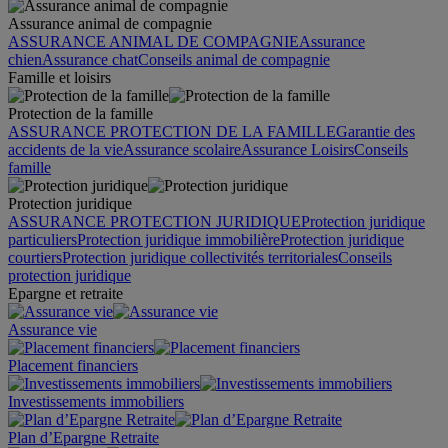
Assurance animal de compagnie
ASSURANCE ANIMAL DE COMPAGNIE
Assurance
chien
Assurance chat
Conseils animal de compagnie
Famille et loisirs
Protection de la famille
ASSURANCE PROTECTION DE LA FAMILLE
Garantie des
accidents de la vie
Assurance scolaire
Assurance Loisirs
Conseils
famille
Protection juridique
ASSURANCE PROTECTION JURIDIQUE
Protection juridique
particuliers
Protection juridique immobilière
Protection juridique
courtiers
Protection juridique collectivités territoriales
Conseils
protection juridique
Epargne et retraite
Assurance vie
Placement financiers
Investissements immobiliers
Plan d’Epargne Retraite