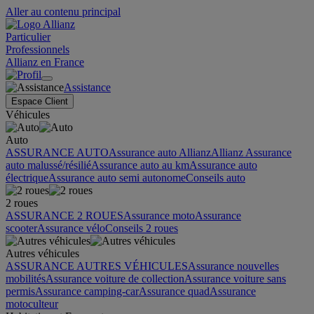
Aller au contenu principal
Particulier
Professionnels
Allianz en France
Assistance
Espace Client
Véhicules
Auto
ASSURANCE AUTO
Assurance auto Allianz
Allianz Assurance
auto malussé/résilié
Assurance auto au km
Assurance auto
électrique
Assurance auto semi autonome
Conseils auto
2 roues
ASSURANCE 2 ROUES
Assurance moto
Assurance
scooter
Assurance vélo
Conseils 2 roues
Autres véhicules
ASSURANCE AUTRES VÉHICULES
Assurance nouvelles
mobilités
Assurance voiture de collection
Assurance voiture sans
permis
Assurance camping-car
Assurance quad
Assurance
motoculteur