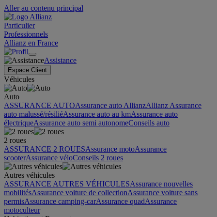
Aller au contenu principal
Particulier
Professionnels
Allianz en France
Assistance
Espace Client
Véhicules
Auto
ASSURANCE AUTO
Assurance auto Allianz
Allianz Assurance
auto malussé/résilié
Assurance auto au km
Assurance auto
électrique
Assurance auto semi autonome
Conseils auto
2 roues
ASSURANCE 2 ROUES
Assurance moto
Assurance
scooter
Assurance vélo
Conseils 2 roues
Autres véhicules
ASSURANCE AUTRES VÉHICULES
Assurance nouvelles
mobilités
Assurance voiture de collection
Assurance voiture sans
permis
Assurance camping-car
Assurance quad
Assurance
motoculteur