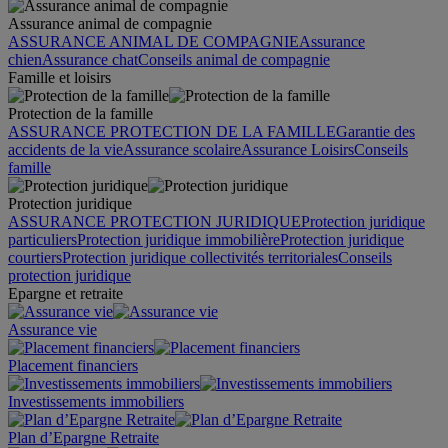
Assurance animal de compagnie
ASSURANCE ANIMAL DE COMPAGNIE
Assurance
chien
Assurance chat
Conseils animal de compagnie
Famille et loisirs
Protection de la famille
ASSURANCE PROTECTION DE LA FAMILLE
Garantie des
accidents de la vie
Assurance scolaire
Assurance Loisirs
Conseils
famille
Protection juridique
ASSURANCE PROTECTION JURIDIQUE
Protection juridique
particuliers
Protection juridique immobilière
Protection juridique
courtiers
Protection juridique collectivités territoriales
Conseils
protection juridique
Epargne et retraite
Assurance vie
Placement financiers
Investissements immobiliers
Plan d’Epargne Retraite