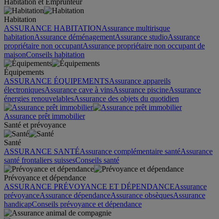
Habitation et Emprunteur
Habitation
ASSURANCE HABITATION
Assurance multirisque
habitation
Assurance déménagement
Assurance studio
Assurance
propriétaire non occupant
Assurance propriétaire non occupant de
maison
Conseils habitation
Équipements
ASSURANCE ÉQUIPEMENTS
Assurance appareils
électroniques
Assurance cave à vins
Assurance piscine
Assurance
énergies renouvelables
Assurance des objets du quotidien
Assurance prêt immobilier
Santé et prévoyance
Santé
ASSURANCE SANTÉ
Assurance complémentaire santé
Assurance
santé frontaliers suisses
Conseils santé
Prévoyance et dépendance
ASSURANCE PRÉVOYANCE ET DÉPENDANCE
Assurance
prévoyance
Assurance dépendance
Assurance obsèques
Assurance
handicap
Conseils prévoyance et dépendance