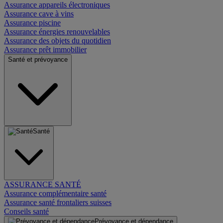
Assurance appareils électroniques
Assurance cave à vins
Assurance piscine
Assurance énergies renouvelables
Assurance des objets du quotidien
Assurance prêt immobilier
Santé et prévoyance
Santé
ASSURANCE SANTÉ
Assurance complémentaire santé
Assurance santé frontaliers suisses
Conseils santé
Prévoyance et dépendance