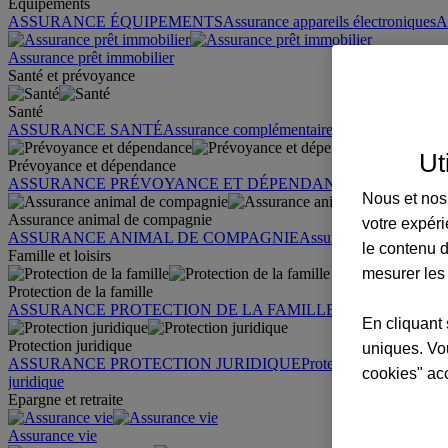
Équipements
ASSURANCE ÉQUIPEMENTS
Assurance appareils électroniques
A
Assurance prêt immobilier
Santé et prévoyance
Santé
ASSURANCE SANTÉ
Assurance complémentaire santé
Assurance sa
Ut
Prévoyance et dépendance
ASSURANCE PRÉVOYANCE ET DÉPENDANCE
Assurance pr
Nous et nos 
Assurance animal de compagnie
votre expéri
ASSURANCE ANIMAL DE COMPAGNIE
Assurance chien
Assura
le contenu d
Famille et loisirs
mesurer les
Protection de la famille
ASSURANCE PROTECTION DE LA FAMILLE
Garantie des accid
En cliquant 
Protection juridique
uniques. Vou
ASSURANCE PROTECTION JURIDIQUE
Protection juridique par
cookies" ac
juridique
Epargne et retraite
Assurance vie