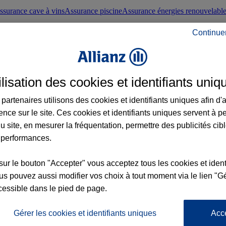
ssurance cave à vins
Assurance piscine
Assurance énergies renouvelabl
Continue
nté frontaliers suisses
Conseils santé
ilisation des cookies et identifiants uniq
évoyance
Assurance dépendance
Assurance obsèques
Assurance handica
partenaires utilisons des cookies et identifiants uniques afin d'
ence sur le site. Ces cookies et identifiants uniques servent à p
nce chat
Conseils animal de compagnie
u site, en mesurer la fréquentation, permettre des publicités cib
 performances.
ents de la vie
Assurance scolaire
Assurance Loisirs
Conseils famille
sur le bouton "Accepter" vous acceptez tous les cookies et ident
s pouvez aussi modifier vos choix à tout moment via le lien "Gé
ticuliers
Protection juridique immobilière
Protection juridique courtiers
Pr
cessible dans le pied de page.
Gérer les cookies et identifiants uniques
Acc