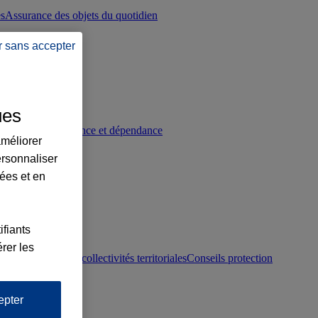
es
Assurance des objets du quotidien
r sans accepter
ues
p
Conseils prévoyance et dépendance
améliorer
ersonnaliser
lées et en
ifiants
rer les
otection juridique collectivités territoriales
Conseils protection
epter