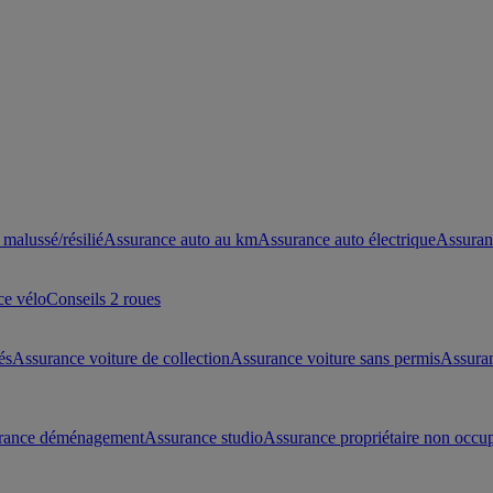
malussé/résilié
Assurance auto au km
Assurance auto électrique
Assuran
ce vélo
Conseils 2 roues
és
Assurance voiture de collection
Assurance voiture sans permis
Assura
rance déménagement
Assurance studio
Assurance propriétaire non occu