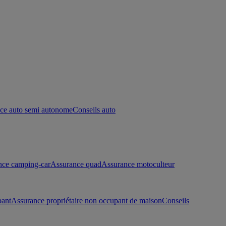
ce auto semi autonome
Conseils auto
nce camping-car
Assurance quad
Assurance motoculteur
pant
Assurance propriétaire non occupant de maison
Conseils