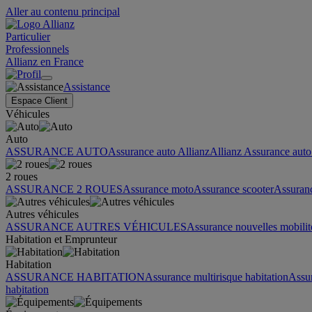
Aller au contenu principal
Particulier
Professionnels
Allianz en France
Assistance
Espace Client
Véhicules
Auto
ASSURANCE AUTO
Assurance auto Allianz
Allianz Assurance auto 
2 roues
ASSURANCE 2 ROUES
Assurance moto
Assurance scooter
Assuran
Autres véhicules
ASSURANCE AUTRES VÉHICULES
Assurance nouvelles mobilit
Habitation et Emprunteur
Habitation
ASSURANCE HABITATION
Assurance multirisque habitation
Assu
habitation