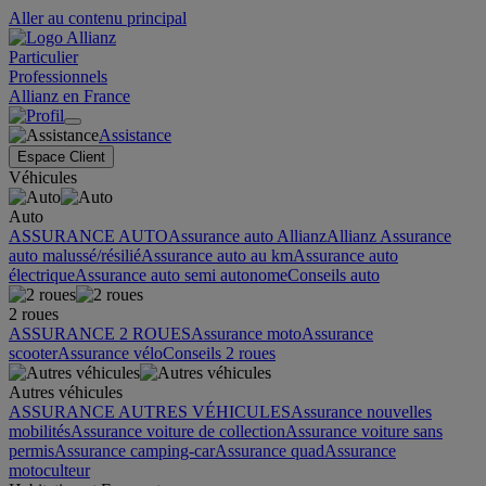
Aller au contenu principal
Particulier
Professionnels
Allianz en France
Assistance
Espace Client
Véhicules
Auto
ASSURANCE AUTO
Assurance auto Allianz
Allianz Assurance
auto malussé/résilié
Assurance auto au km
Assurance auto
électrique
Assurance auto semi autonome
Conseils auto
2 roues
ASSURANCE 2 ROUES
Assurance moto
Assurance
scooter
Assurance vélo
Conseils 2 roues
Autres véhicules
ASSURANCE AUTRES VÉHICULES
Assurance nouvelles
mobilités
Assurance voiture de collection
Assurance voiture sans
permis
Assurance camping-car
Assurance quad
Assurance
motoculteur