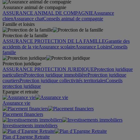
Assurance animal de compagnie
ASSURANCE ANIMAL DE COMPAGNIE
Assurance
chien
Assurance chat
Conseils animal de compagnie
Famille et loisirs
Protection de la famille
ASSURANCE PROTECTION DE LA FAMILLE
Garantie des
accidents de la vie
Assurance scolaire
Assurance Loisirs
Conseils
famille
Protection juridique
ASSURANCE PROTECTION JURIDIQUE
Protection juridique
particuliers
Protection juridique immobilière
Protection juridique
courtiers
Protection juridique collectivités territoriales
Conseils
protection juridique
Epargne et retraite
Assurance vie
Placement financiers
Investissements immobiliers
Plan d’Epargne Retraite