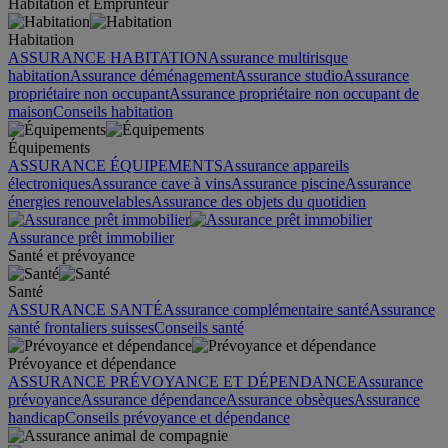
Habitation et Emprunteur
Habitation
ASSURANCE HABITATION
Assurance multirisque
habitation
Assurance déménagement
Assurance studio
Assurance
propriétaire non occupant
Assurance propriétaire non occupant de
maison
Conseils habitation
Équipements
ASSURANCE ÉQUIPEMENTS
Assurance appareils
électroniques
Assurance cave à vins
Assurance piscine
Assurance
énergies renouvelables
Assurance des objets du quotidien
Assurance prêt immobilier
Santé et prévoyance
Santé
ASSURANCE SANTÉ
Assurance complémentaire santé
Assurance
santé frontaliers suisses
Conseils santé
Prévoyance et dépendance
ASSURANCE PRÉVOYANCE ET DÉPENDANCE
Assurance
prévoyance
Assurance dépendance
Assurance obsèques
Assurance
handicap
Conseils prévoyance et dépendance