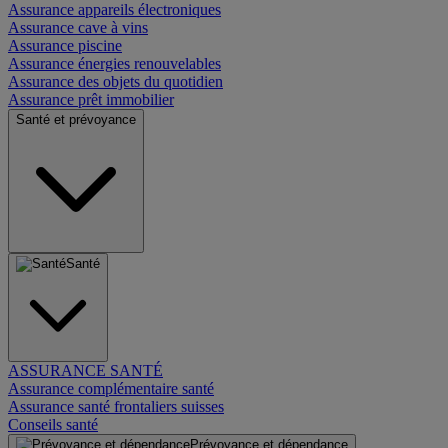
Assurance appareils électroniques
Assurance cave à vins
Assurance piscine
Assurance énergies renouvelables
Assurance des objets du quotidien
Assurance prêt immobilier
Santé et prévoyance
Santé
ASSURANCE SANTÉ
Assurance complémentaire santé
Assurance santé frontaliers suisses
Conseils santé
Prévoyance et dépendance