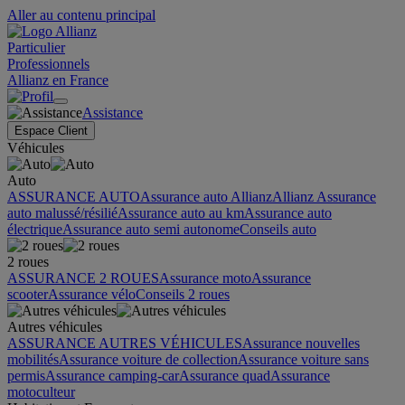
Aller au contenu principal
Particulier
Professionnels
Allianz en France
Assistance
Espace Client
Véhicules
Auto
ASSURANCE AUTO
Assurance auto Allianz
Allianz Assurance
auto malussé/résilié
Assurance auto au km
Assurance auto
électrique
Assurance auto semi autonome
Conseils auto
2 roues
ASSURANCE 2 ROUES
Assurance moto
Assurance
scooter
Assurance vélo
Conseils 2 roues
Autres véhicules
ASSURANCE AUTRES VÉHICULES
Assurance nouvelles
mobilités
Assurance voiture de collection
Assurance voiture sans
permis
Assurance camping-car
Assurance quad
Assurance
motoculteur