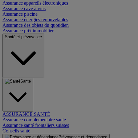
Assurance appareils électroniques
Assurance cave à vins
Assurance piscine
Assurance énergies renouvelables
Assurance des objets du quotidien
Assurance prêt immobilier
Santé et prévoyance
Santé
ASSURANCE SANTÉ
Assurance complémentaire santé
Assurance santé frontaliers suisses
Conseils santé
Prévoyance et dépendance