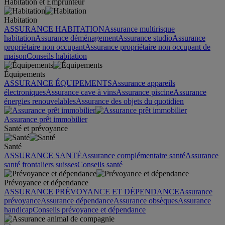
Habitation et Emprunteur
Habitation
ASSURANCE HABITATION
Assurance multirisque
habitation
Assurance déménagement
Assurance studio
Assurance
propriétaire non occupant
Assurance propriétaire non occupant de
maison
Conseils habitation
Équipements
ASSURANCE ÉQUIPEMENTS
Assurance appareils
électroniques
Assurance cave à vins
Assurance piscine
Assurance
énergies renouvelables
Assurance des objets du quotidien
Assurance prêt immobilier
Santé et prévoyance
Santé
ASSURANCE SANTÉ
Assurance complémentaire santé
Assurance
santé frontaliers suisses
Conseils santé
Prévoyance et dépendance
ASSURANCE PRÉVOYANCE ET DÉPENDANCE
Assurance
prévoyance
Assurance dépendance
Assurance obsèques
Assurance
handicap
Conseils prévoyance et dépendance