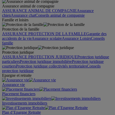
Assurance animal de compagnie
ASSURANCE ANIMAL DE COMPAGNIE
Assurance
chien
Assurance chat
Conseils animal de compagnie
Famille et loisirs
Protection de la famille
ASSURANCE PROTECTION DE LA FAMILLE
Garantie des
accidents de la vie
Assurance scolaire
Assurance Loisirs
Conseils
famille
Protection juridique
ASSURANCE PROTECTION JURIDIQUE
Protection juridique
particuliers
Protection juridique immobilière
Protection juridique
courtiers
Protection juridique collectivités territoriales
Conseils
protection juridique
Epargne et retraite
Assurance vie
Placement financiers
Investissements immobiliers
Plan d’Epargne Retraite