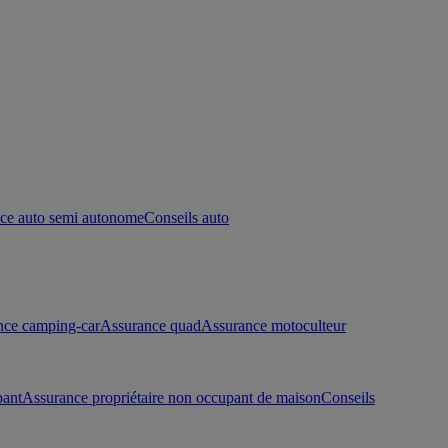
ce auto semi autonome
Conseils auto
nce camping-car
Assurance quad
Assurance motoculteur
pant
Assurance propriétaire non occupant de maison
Conseils