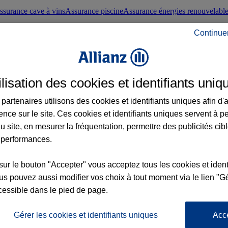
ssurance cave à vins
Assurance piscine
Assurance énergies renouvelabl
Continue
nté frontaliers suisses
Conseils santé
ilisation des cookies et identifiants uniq
évoyance
Assurance dépendance
Assurance obsèques
Assurance handica
partenaires utilisons des cookies et identifiants uniques afin d'
ence sur le site. Ces cookies et identifiants uniques servent à p
nce chat
Conseils animal de compagnie
u site, en mesurer la fréquentation, permettre des publicités cib
 performances.
ents de la vie
Assurance scolaire
Assurance Loisirs
Conseils famille
sur le bouton "Accepter" vous acceptez tous les cookies et ident
s pouvez aussi modifier vos choix à tout moment via le lien "Gé
ticuliers
Protection juridique immobilière
Protection juridique courtiers
Pr
cessible dans le pied de page.
Gérer les cookies et identifiants uniques
Acc