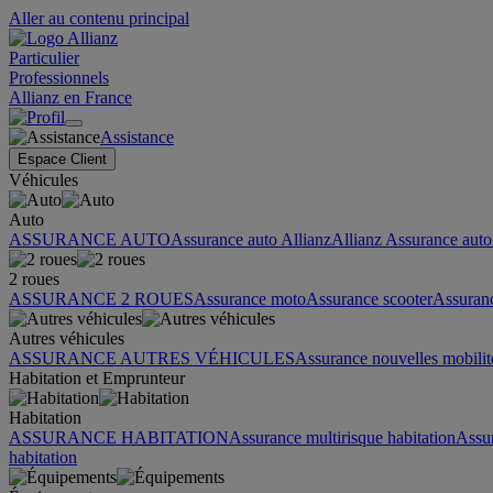
Aller au contenu principal
Particulier
Professionnels
Allianz en France
Assistance
Espace Client
Véhicules
Auto
ASSURANCE AUTO
Assurance auto Allianz
Allianz Assurance auto 
2 roues
ASSURANCE 2 ROUES
Assurance moto
Assurance scooter
Assuran
Autres véhicules
ASSURANCE AUTRES VÉHICULES
Assurance nouvelles mobilit
Habitation et Emprunteur
Habitation
ASSURANCE HABITATION
Assurance multirisque habitation
Assu
habitation