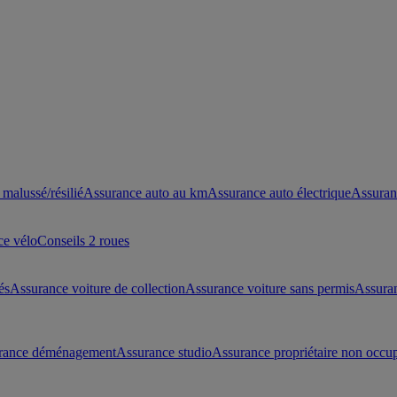
malussé/résilié
Assurance auto au km
Assurance auto électrique
Assuran
ce vélo
Conseils 2 roues
és
Assurance voiture de collection
Assurance voiture sans permis
Assura
rance déménagement
Assurance studio
Assurance propriétaire non occu