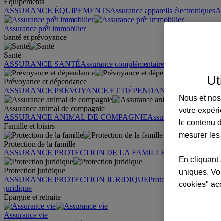
Équipements
ASSURANCE ÉQUIPEMENTS
Assurance appareils électroniques
A
Assurance prêt immobilier
Santé et prévoyance
Santé
ASSURANCE SANTÉ
Assurance complémentaire santé
Assurance sa
Ut
Prévoyance et dépendance
ASSURANCE PRÉVOYANCE ET DÉPENDANCE
Assurance pr
Nous et nos 
Assurance animal de compagnie
votre expéri
ASSURANCE ANIMAL DE COMPAGNIE
Assurance chien
Assura
le contenu d
Famille et loisirs
mesurer les
Protection de la famille
ASSURANCE PROTECTION DE LA FAMILLE
Garantie des accid
En cliquant 
Protection juridique
uniques. Vou
ASSURANCE PROTECTION JURIDIQUE
Protection juridique par
cookies" ac
juridique
Epargne et retraite
Assurance vie