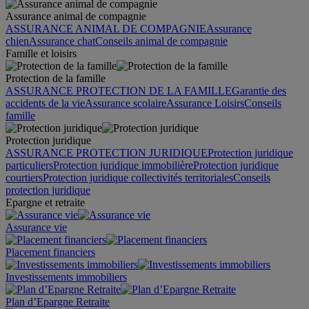
Assurance animal de compagnie
ASSURANCE ANIMAL DE COMPAGNIE
Assurance
chien
Assurance chat
Conseils animal de compagnie
Famille et loisirs
Protection de la famille
ASSURANCE PROTECTION DE LA FAMILLE
Garantie des
accidents de la vie
Assurance scolaire
Assurance Loisirs
Conseils
famille
Protection juridique
ASSURANCE PROTECTION JURIDIQUE
Protection juridique
particuliers
Protection juridique immobilière
Protection juridique
courtiers
Protection juridique collectivités territoriales
Conseils
protection juridique
Epargne et retraite
Assurance vie
Placement financiers
Investissements immobiliers
Plan d’Epargne Retraite