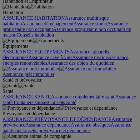
Habitation et Emprunteur
Habitation
ASSURANCE HABITATION
Assurance multirisque
habitation
Assurance déménagement
Assurance studio
Assurance
propriétaire non occupant
Assurance propriétaire non occupant de
maison
Conseils habitation
Équipements
ASSURANCE ÉQUIPEMENTS
Assurance appareils
électroniques
Assurance cave à vins
Assurance piscine
Assurance
énergies renouvelables
Assurance des objets du quotidien
Assurance prêt immobilier
Santé et prévoyance
Santé
ASSURANCE SANTÉ
Assurance complémentaire santé
Assurance
santé frontaliers suisses
Conseils santé
Prévoyance et dépendance
ASSURANCE PRÉVOYANCE ET DÉPENDANCE
Assurance
prévoyance
Assurance dépendance
Assurance obsèques
Assurance
handicap
Conseils prévoyance et dépendance