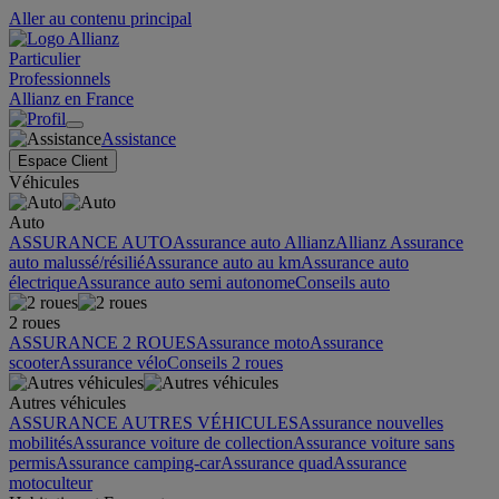
Aller au contenu principal
Particulier
Professionnels
Allianz en France
Assistance
Espace Client
Véhicules
Auto
ASSURANCE AUTO
Assurance auto Allianz
Allianz Assurance
auto malussé/résilié
Assurance auto au km
Assurance auto
électrique
Assurance auto semi autonome
Conseils auto
2 roues
ASSURANCE 2 ROUES
Assurance moto
Assurance
scooter
Assurance vélo
Conseils 2 roues
Autres véhicules
ASSURANCE AUTRES VÉHICULES
Assurance nouvelles
mobilités
Assurance voiture de collection
Assurance voiture sans
permis
Assurance camping-car
Assurance quad
Assurance
motoculteur