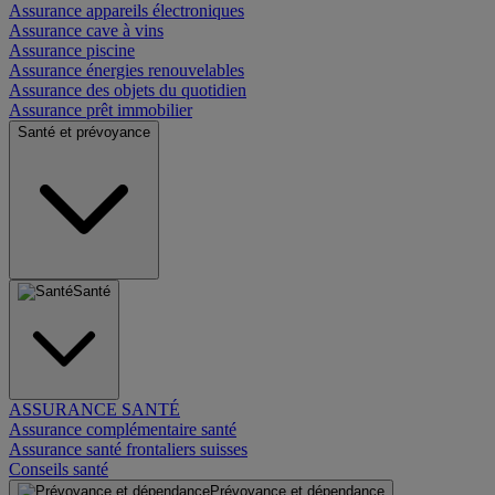
Assurance appareils électroniques
Assurance cave à vins
Assurance piscine
Assurance énergies renouvelables
Assurance des objets du quotidien
Assurance prêt immobilier
Santé et prévoyance
Santé
ASSURANCE SANTÉ
Assurance complémentaire santé
Assurance santé frontaliers suisses
Conseils santé
Prévoyance et dépendance