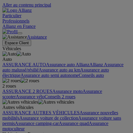
Aller au contenu principal
Particulier
Professionnels
Allianz en France
Assistance
Espace Client
Véhicules
Auto
ASSURANCE AUTO
Assurance auto Allianz
Allianz Assurance
auto malussé/résilié
Assurance auto au km
Assurance auto
électrique
Assurance auto semi autonome
Conseils auto
2 roues
ASSURANCE 2 ROUES
Assurance moto
Assurance
scooter
Assurance vélo
Conseils 2 roues
Autres véhicules
ASSURANCE AUTRES VÉHICULES
Assurance nouvelles
mobilités
Assurance voiture de collection
Assurance voiture sans
permis
Assurance camping-car
Assurance quad
Assurance
motoculteur