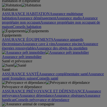
Habitation et Emprunteur
Habitation
ASSURANCE HABITATION
Assurance multirisque
habitation
Assurance déménagement
Assurance studio
Assurance
propriétaire non occupant
Assurance propriétaire non occupant de
maison
Conseils habitation
Équipements
ASSURANCE ÉQUIPEMENTS
Assurance appareils
électroniques
Assurance cave à vins
Assurance piscine
Assurance
énergies renouvelables
Assurance des objets du quotidien
Assurance prêt immobilier
Santé et prévoyance
Santé
ASSURANCE SANTÉ
Assurance complémentaire santé
Assurance
santé frontaliers suisses
Conseils santé
Prévoyance et dépendance
ASSURANCE PRÉVOYANCE ET DÉPENDANCE
Assurance
prévoyance
Assurance dépendance
Assurance obsèques
Assurance
handicap
Conseils prévoyance et dépendance