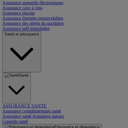
Assurance appareils électroniques
Assurance cave à vins
Assurance piscine
Assurance énergies renouvelables
Assurance des objets du quotidien
Assurance prêt immobilier
Santé et prévoyance
Santé
ASSURANCE SANTÉ
Assurance complémentaire santé
Assurance santé frontaliers suisses
Conseils santé
Prévoyance et dépendance