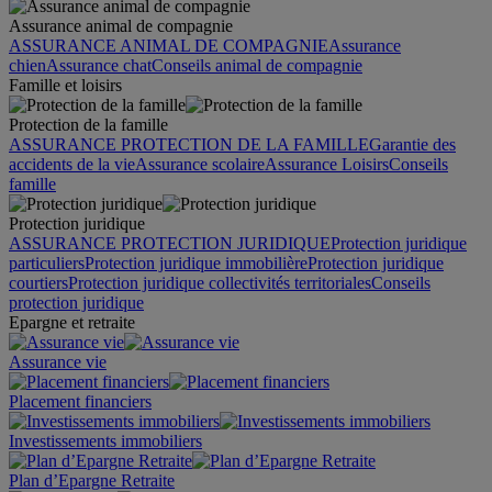
Assurance animal de compagnie
ASSURANCE ANIMAL DE COMPAGNIE
Assurance
chien
Assurance chat
Conseils animal de compagnie
Famille et loisirs
Protection de la famille
ASSURANCE PROTECTION DE LA FAMILLE
Garantie des
accidents de la vie
Assurance scolaire
Assurance Loisirs
Conseils
famille
Protection juridique
ASSURANCE PROTECTION JURIDIQUE
Protection juridique
particuliers
Protection juridique immobilière
Protection juridique
courtiers
Protection juridique collectivités territoriales
Conseils
protection juridique
Epargne et retraite
Assurance vie
Placement financiers
Investissements immobiliers
Plan d’Epargne Retraite