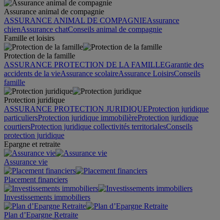
Assurance animal de compagnie
ASSURANCE ANIMAL DE COMPAGNIE
Assurance
chien
Assurance chat
Conseils animal de compagnie
Famille et loisirs
Protection de la famille
ASSURANCE PROTECTION DE LA FAMILLE
Garantie des
accidents de la vie
Assurance scolaire
Assurance Loisirs
Conseils
famille
Protection juridique
ASSURANCE PROTECTION JURIDIQUE
Protection juridique
particuliers
Protection juridique immobilière
Protection juridique
courtiers
Protection juridique collectivités territoriales
Conseils
protection juridique
Epargne et retraite
Assurance vie
Placement financiers
Investissements immobiliers
Plan d’Epargne Retraite