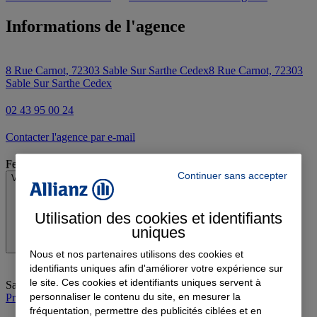
Informations de l'agence
8 Rue Carnot, 72303 Sable Sur Sarthe Cedex
8 Rue Carnot, 72303
Sable Sur Sarthe Cedex
02 43 95 00 24
Contacter l'agence par e-mail
Fermé
Continuer sans accepter
Voir les horaires
Utilisation des cookies et identifiants
uniques
Nous et nos partenaires utilisons des cookies et
identifiants uniques afin d'améliorer votre expérience sur
le site. Ces cookies et identifiants uniques servent à
Samedi
:
Fermé
personnaliser le contenu du site, en mesurer la
Prendre rendez-vous à l'agence
fréquentation, permettre des publicités ciblées et en