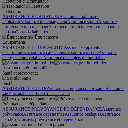
Habitation et Emprunteur
Habitation
ASSURANCE HABITATION
Assurance multirisque
habitation
Assurance déménagement
Assurance studio
Assurance
propriétaire non occupant
Assurance propriétaire non occupant de
maison
Conseils habitation
Équipements
ASSURANCE ÉQUIPEMENTS
Assurance appareils
électroniques
Assurance cave à vins
Assurance piscine
Assurance
énergies renouvelables
Assurance des objets du quotidien
Assurance prêt immobilier
Santé et prévoyance
Santé
ASSURANCE SANTÉ
Assurance complémentaire santé
Assurance
santé frontaliers suisses
Conseils santé
Prévoyance et dépendance
ASSURANCE PRÉVOYANCE ET DÉPENDANCE
Assurance
prévoyance
Assurance dépendance
Assurance obsèques
Assurance
handicap
Conseils prévoyance et dépendance