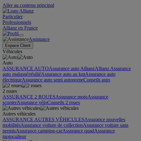
Aller au contenu principal
Particulier
Professionnels
Allianz en France
Assistance
Espace Client
Véhicules
Auto
ASSURANCE AUTO
Assurance auto Allianz
Allianz Assurance
auto malussé/résilié
Assurance auto au km
Assurance auto
électrique
Assurance auto semi autonome
Conseils auto
2 roues
ASSURANCE 2 ROUES
Assurance moto
Assurance
scooter
Assurance vélo
Conseils 2 roues
Autres véhicules
ASSURANCE AUTRES VÉHICULES
Assurance nouvelles
mobilités
Assurance voiture de collection
Assurance voiture sans
permis
Assurance camping-car
Assurance quad
Assurance
motoculteur