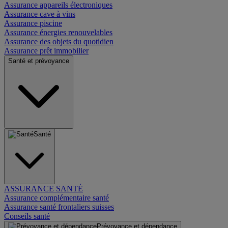
Assurance appareils électroniques
Assurance cave à vins
Assurance piscine
Assurance énergies renouvelables
Assurance des objets du quotidien
Assurance prêt immobilier
Santé et prévoyance
Santé
ASSURANCE SANTÉ
Assurance complémentaire santé
Assurance santé frontaliers suisses
Conseils santé
Prévoyance et dépendance