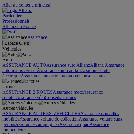
Aller au contenu principal
Particulier
Professionnels
Allianz en France
Assistance
Espace Client
Véhicules
Auto
ASSURANCE AUTO
Assurance auto Allianz
Allianz Assurance
auto malussé/résilié
Assurance auto au km
Assurance auto
électrique
Assurance auto semi autonome
Conseils auto
2 roues
ASSURANCE 2 ROUES
Assurance moto
Assurance
scooter
Assurance vélo
Conseils 2 roues
Autres véhicules
ASSURANCE AUTRES VÉHICULES
Assurance nouvelles
mobilités
Assurance voiture de collection
Assurance voiture sans
permis
Assurance camping-car
Assurance quad
Assurance
motoculteur