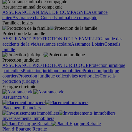
Assurance animal de compagnie
ASSURANCE ANIMAL DE COMPAGNIE
Assurance
chien
Assurance chat
Conseils animal de compagnie
Famille et loisirs
Protection de la famille
ASSURANCE PROTECTION DE LA FAMILLE
Garantie des
accidents de la vie
Assurance scolaire
Assurance Loisirs
Conseils
famille
Protection juridique
ASSURANCE PROTECTION JURIDIQUE
Protection juridique
particuliers
Protection juridique immobilière
Protection juridique
courtiers
Protection juridique collectivités territoriales
Conseils
protection juridique
Epargne et retraite
Assurance vie
Placement financiers
Investissements immobiliers
Plan d’Epargne Retraite