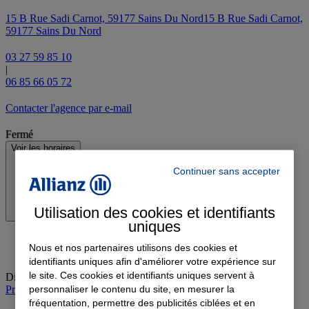
15 B Rue Sadi Carnot, 59177 Sains Du Nord
15 B Rue Sadi Carnot,
59177 Sains Du Nord
03 27 59 85 10
|
06 85 66 05 72
Contacter l'agence par e-mail
Fermé
Voir les horaires
Continuer sans accepter
Utilisation des cookies et identifiants
uniques
Nous et nos partenaires utilisons des cookies et
identifiants uniques afin d'améliorer votre expérience sur
le site. Ces cookies et identifiants uniques servent à
Dimanche
:
Fermé
personnaliser le contenu du site, en mesurer la
Prendre rendez-vous à l'agence
fréquentation, permettre des publicités ciblées et en