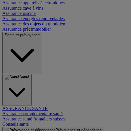
Assurance appareils électroniques
Assurance cave à vins
Assurance piscine
Assurance énergies renouvelables
Assurance des objets du quotidien
Assurance prêt immobilier
Santé et prévoyance
Santé
ASSURANCE SANTÉ
Assurance complémentaire santé
Assurance santé frontaliers suisses
Conseils santé
Prévoyance et dépendance