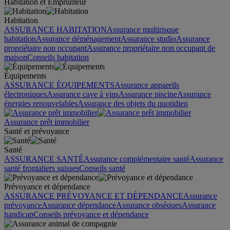
Habitation et Emprunteur
Habitation
ASSURANCE HABITATION
Assurance multirisque
habitation
Assurance déménagement
Assurance studio
Assurance
propriétaire non occupant
Assurance propriétaire non occupant de
maison
Conseils habitation
Équipements
ASSURANCE ÉQUIPEMENTS
Assurance appareils
électroniques
Assurance cave à vins
Assurance piscine
Assurance
énergies renouvelables
Assurance des objets du quotidien
Assurance prêt immobilier
Santé et prévoyance
Santé
ASSURANCE SANTÉ
Assurance complémentaire santé
Assurance
santé frontaliers suisses
Conseils santé
Prévoyance et dépendance
ASSURANCE PRÉVOYANCE ET DÉPENDANCE
Assurance
prévoyance
Assurance dépendance
Assurance obsèques
Assurance
handicap
Conseils prévoyance et dépendance