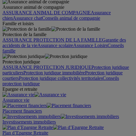
Assurance animal de compagnie
ASSURANCE ANIMAL DE COMPAGNIE
Assurance
chien
Assurance chat
Conseils animal de compagnie
Famille et loisirs
Protection de la famille
ASSURANCE PROTECTION DE LA FAMILLE
Garantie des
accidents de la vie
Assurance scolaire
Assurance Loisirs
Conseils
famille
Protection juridique
ASSURANCE PROTECTION JURIDIQUE
Protection juridique
particuliers
Protection juridique immobilière
Protection juridique
courtiers
Protection juridique collectivités territoriales
Conseils
protection juridique
Epargne et retraite
Assurance vie
Placement financiers
Investissements immobiliers
Plan d’Epargne Retraite