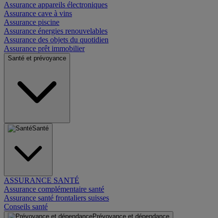
Assurance appareils électroniques
Assurance cave à vins
Assurance piscine
Assurance énergies renouvelables
Assurance des objets du quotidien
Assurance prêt immobilier
Santé et prévoyance
Santé
ASSURANCE SANTÉ
Assurance complémentaire santé
Assurance santé frontaliers suisses
Conseils santé
Prévoyance et dépendance