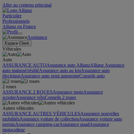
Aller au contenu principal
Particulier
Professionnels
Allianz en France
Assistance
Espace Client
Véhicules
Auto
ASSURANCE AUTO
Assurance auto Allianz
Allianz Assurance
auto malussé/résilié
Assurance auto au km
Assurance auto
électrique
Assurance auto semi autonome
Conseils auto
2 roues
ASSURANCE 2 ROUES
Assurance moto
Assurance
scooter
Assurance vélo
Conseils 2 roues
Autres véhicules
ASSURANCE AUTRES VÉHICULES
Assurance nouvelles
mobilités
Assurance voiture de collection
Assurance voiture sans
permis
Assurance camping-car
Assurance quad
Assurance
motoculteur