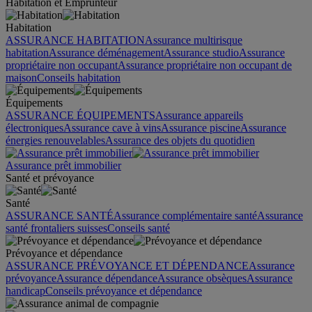
Habitation et Emprunteur
Habitation
ASSURANCE HABITATION
Assurance multirisque
habitation
Assurance déménagement
Assurance studio
Assurance
propriétaire non occupant
Assurance propriétaire non occupant de
maison
Conseils habitation
Équipements
ASSURANCE ÉQUIPEMENTS
Assurance appareils
électroniques
Assurance cave à vins
Assurance piscine
Assurance
énergies renouvelables
Assurance des objets du quotidien
Assurance prêt immobilier
Santé et prévoyance
Santé
ASSURANCE SANTÉ
Assurance complémentaire santé
Assurance
santé frontaliers suisses
Conseils santé
Prévoyance et dépendance
ASSURANCE PRÉVOYANCE ET DÉPENDANCE
Assurance
prévoyance
Assurance dépendance
Assurance obsèques
Assurance
handicap
Conseils prévoyance et dépendance