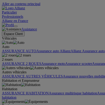
Aller au contenu principal
Particulier
Professionnels
Allianz en France
Assistance
Espace Client
Véhicules
Auto
ASSURANCE AUTO
Assurance auto Allianz
Allianz Assurance auto 
2 roues
ASSURANCE 2 ROUES
Assurance moto
Assurance scooter
Assuran
Autres véhicules
ASSURANCE AUTRES VÉHICULES
Assurance nouvelles mobilit
Habitation et Emprunteur
Habitation
ASSURANCE HABITATION
Assurance multirisque habitation
Assu
habitation