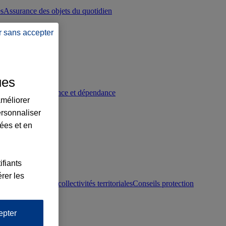
es
Assurance des objets du quotidien
r sans accepter
ues
p
Conseils prévoyance et dépendance
améliorer
ersonnaliser
lées et en
ifiants
rer les
otection juridique collectivités territoriales
Conseils protection
epter