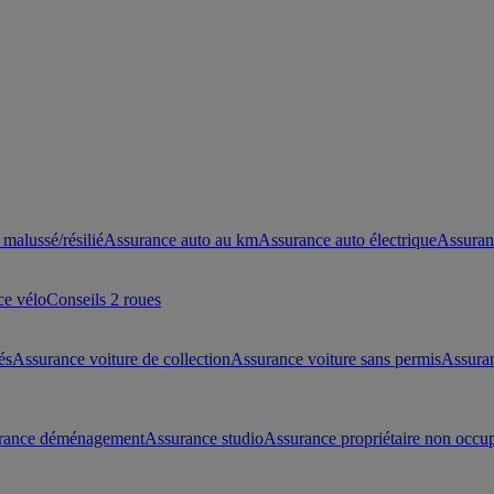
malussé/résilié
Assurance auto au km
Assurance auto électrique
Assuran
ce vélo
Conseils 2 roues
és
Assurance voiture de collection
Assurance voiture sans permis
Assura
rance déménagement
Assurance studio
Assurance propriétaire non occu