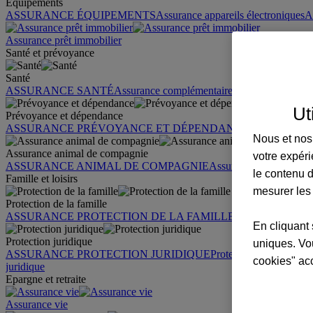
Équipements
ASSURANCE ÉQUIPEMENTS
Assurance appareils électroniques
A
Assurance prêt immobilier
Santé et prévoyance
Santé
ASSURANCE SANTÉ
Assurance complémentaire santé
Assurance sa
Ut
Prévoyance et dépendance
ASSURANCE PRÉVOYANCE ET DÉPENDANCE
Assurance pr
Nous et nos 
Assurance animal de compagnie
votre expéri
ASSURANCE ANIMAL DE COMPAGNIE
Assurance chien
Assura
le contenu d
Famille et loisirs
mesurer les
Protection de la famille
ASSURANCE PROTECTION DE LA FAMILLE
Garantie des accid
En cliquant 
Protection juridique
uniques. Vou
ASSURANCE PROTECTION JURIDIQUE
Protection juridique par
cookies" ac
juridique
Epargne et retraite
Assurance vie