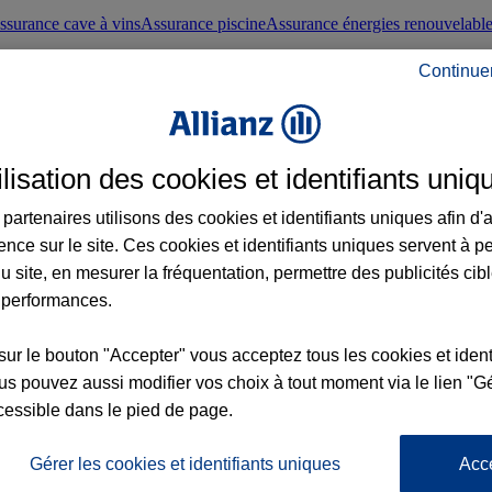
ssurance cave à vins
Assurance piscine
Assurance énergies renouvelabl
Continue
nté frontaliers suisses
Conseils santé
ilisation des cookies et identifiants uniq
évoyance
Assurance dépendance
Assurance obsèques
Assurance handica
partenaires utilisons des cookies et identifiants uniques afin d'
ence sur le site. Ces cookies et identifiants uniques servent à p
nce chat
Conseils animal de compagnie
u site, en mesurer la fréquentation, permettre des publicités cib
 performances.
ents de la vie
Assurance scolaire
Assurance Loisirs
Conseils famille
sur le bouton "Accepter" vous acceptez tous les cookies et ident
s pouvez aussi modifier vos choix à tout moment via le lien "Gé
ticuliers
Protection juridique immobilière
Protection juridique courtiers
Pr
cessible dans le pied de page.
Gérer les cookies et identifiants uniques
Acc