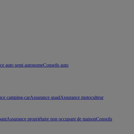
ce auto semi autonome
Conseils auto
nce camping-car
Assurance quad
Assurance motoculteur
pant
Assurance propriétaire non occupant de maison
Conseils