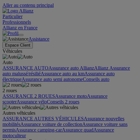
Aller au contenu principal
Particulier
Professionnels
Allianz en France
Assistance
Espace Client
Véhicules
Auto
ASSURANCE AUTO
Assurance auto Allianz
Allianz Assurance
auto malussé/résilié
Assurance auto au km
Assurance auto
électrique
Assurance auto semi autonome
Conseils auto
2 roues
ASSURANCE 2 ROUES
Assurance moto
Assurance
scooter
Assurance vélo
Conseils 2 roues
Autres véhicules
ASSURANCE AUTRES VÉHICULES
Assurance nouvelles
mobilités
Assurance voiture de collection
Assurance voiture sans
permis
Assurance camping-car
Assurance quad
Assurance
motoculteur