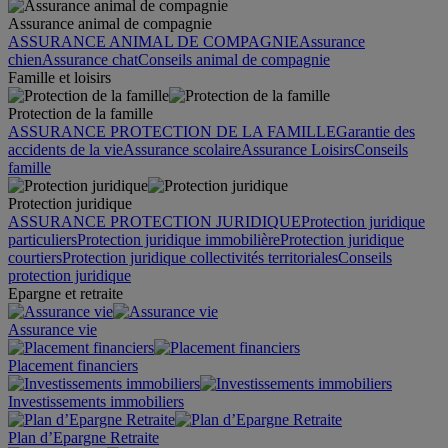
Assurance animal de compagnie
ASSURANCE ANIMAL DE COMPAGNIE
Assurance
chien
Assurance chat
Conseils animal de compagnie
Famille et loisirs
Protection de la famille
ASSURANCE PROTECTION DE LA FAMILLE
Garantie des
accidents de la vie
Assurance scolaire
Assurance Loisirs
Conseils
famille
Protection juridique
ASSURANCE PROTECTION JURIDIQUE
Protection juridique
particuliers
Protection juridique immobilière
Protection juridique
courtiers
Protection juridique collectivités territoriales
Conseils
protection juridique
Epargne et retraite
Assurance vie
Placement financiers
Investissements immobiliers
Plan d’Epargne Retraite