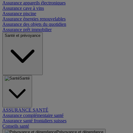
Assurance appareils électroniques
Assurance cave à vins
Assurance piscine
Assurance énergies renouvelables
Assurance des objets du quotidien
Assurance prêt immobilier
Santé et prévoyance
Santé
ASSURANCE SANTÉ
Assurance complémentaire santé
Assurance santé frontaliers suisses
Conseils santé
Prévoyance et dépendance