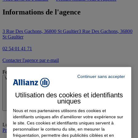
Informations de l'agence
3 Rue Des Gachons, 36800 St Gaultier
3 Rue Des Gachons, 36800
St Gaultier
02 54 01 41 71
Contacter l'agence par e-mail
Fermé
Continuer sans accepter
Voir les horaires
Utilisation des cookies et identifiants
uniques
Nous et nos partenaires utilisons des cookies et
identifiants uniques afin d'améliorer votre expérience sur
le site. Ces cookies et identifiants uniques servent à
Lundi
:
09:00-12:00, 14:00-17:45
personnaliser le contenu du site, en mesurer la
Prendre rendez-vous à l'agence
fréquentation, permettre des publicités ciblées et en