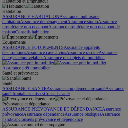
Habitation et Emprunteur
Habitation
ASSURANCE HABITATION
Assurance multirisque
habitation
Assurance déménagement
Assurance studio
Assurance
propriétaire non occupant
Assurance propriétaire non occupant de
maison
Conseils habitation
Équipements
ASSURANCE ÉQUIPEMENTS
Assurance appareils
électroniques
Assurance cave à vins
Assurance piscine
Assurance
énergies renouvelables
Assurance des objets du quotidien
Assurance prêt immobilier
Santé et prévoyance
Santé
ASSURANCE SANTÉ
Assurance complémentaire santé
Assurance
santé frontaliers suisses
Conseils santé
Prévoyance et dépendance
ASSURANCE PRÉVOYANCE ET DÉPENDANCE
Assurance
prévoyance
Assurance dépendance
Assurance obsèques
Assurance
handicap
Conseils prévoyance et dépendance