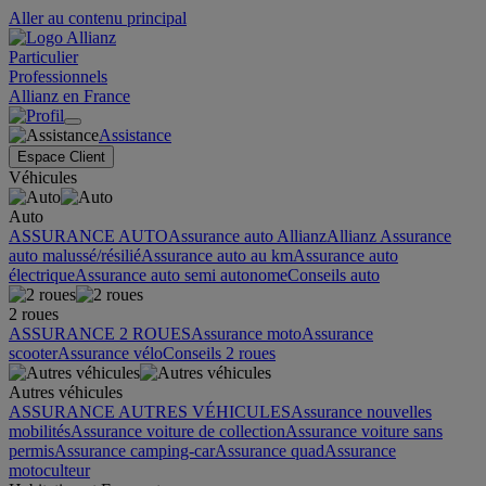
Aller au contenu principal
Particulier
Professionnels
Allianz en France
Assistance
Espace Client
Véhicules
Auto
ASSURANCE AUTO
Assurance auto Allianz
Allianz Assurance
auto malussé/résilié
Assurance auto au km
Assurance auto
électrique
Assurance auto semi autonome
Conseils auto
2 roues
ASSURANCE 2 ROUES
Assurance moto
Assurance
scooter
Assurance vélo
Conseils 2 roues
Autres véhicules
ASSURANCE AUTRES VÉHICULES
Assurance nouvelles
mobilités
Assurance voiture de collection
Assurance voiture sans
permis
Assurance camping-car
Assurance quad
Assurance
motoculteur