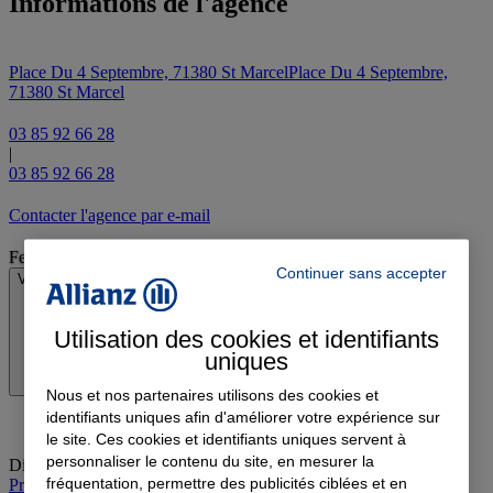
Informations de l'agence
Place Du 4 Septembre, 71380 St Marcel
Place Du 4 Septembre,
71380 St Marcel
03 85 92 66 28
|
03 85 92 66 28
Contacter l'agence par e-mail
Fermé
Continuer sans accepter
Voir les horaires
Utilisation des cookies et identifiants
uniques
Nous et nos partenaires utilisons des cookies et
identifiants uniques afin d'améliorer votre expérience sur
le site. Ces cookies et identifiants uniques servent à
personnaliser le contenu du site, en mesurer la
Dimanche
:
Fermé
fréquentation, permettre des publicités ciblées et en
Prendre rendez-vous à l'agence