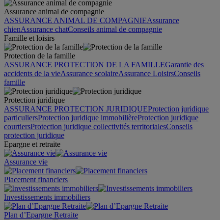
Assurance animal de compagnie
ASSURANCE ANIMAL DE COMPAGNIE
Assurance
chien
Assurance chat
Conseils animal de compagnie
Famille et loisirs
Protection de la famille
ASSURANCE PROTECTION DE LA FAMILLE
Garantie des
accidents de la vie
Assurance scolaire
Assurance Loisirs
Conseils
famille
Protection juridique
ASSURANCE PROTECTION JURIDIQUE
Protection juridique
particuliers
Protection juridique immobilière
Protection juridique
courtiers
Protection juridique collectivités territoriales
Conseils
protection juridique
Epargne et retraite
Assurance vie
Placement financiers
Investissements immobiliers
Plan d’Epargne Retraite