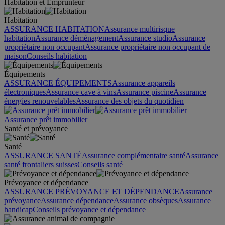
Habitation et Emprunteur
Habitation
ASSURANCE HABITATION
Assurance multirisque
habitation
Assurance déménagement
Assurance studio
Assurance
propriétaire non occupant
Assurance propriétaire non occupant de
maison
Conseils habitation
Équipements
ASSURANCE ÉQUIPEMENTS
Assurance appareils
électroniques
Assurance cave à vins
Assurance piscine
Assurance
énergies renouvelables
Assurance des objets du quotidien
Assurance prêt immobilier
Santé et prévoyance
Santé
ASSURANCE SANTÉ
Assurance complémentaire santé
Assurance
santé frontaliers suisses
Conseils santé
Prévoyance et dépendance
ASSURANCE PRÉVOYANCE ET DÉPENDANCE
Assurance
prévoyance
Assurance dépendance
Assurance obsèques
Assurance
handicap
Conseils prévoyance et dépendance