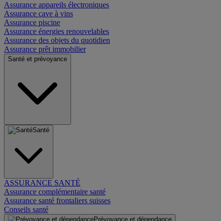
Assurance appareils électroniques
Assurance cave à vins
Assurance piscine
Assurance énergies renouvelables
Assurance des objets du quotidien
Assurance prêt immobilier
Santé et prévoyance
Santé
ASSURANCE SANTÉ
Assurance complémentaire santé
Assurance santé frontaliers suisses
Conseils santé
Prévoyance et dépendance