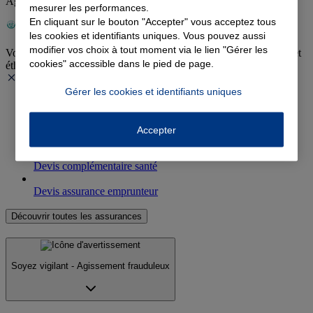
Agence évaluée RSE par l'AFNOR
mesurer les performances.
En cliquant sur le bouton "Accepter" vous acceptez tous
les cookies et identifiants uniques. Vous pouvez aussi
modifier vos choix à tout moment via le lien "Gérer les
Votre agence agit au quotidien pour une activité plus responsable et
cookies" accessible dans le pied de page.
éthique.
Gérer les cookies et identifiants uniques
Devis assurance auto
Accepter
Devis assurance habitation
Devis complémentaire santé
Devis assurance emprunteur
Découvrir toutes les assurances
Soyez vigilant - Agissement frauduleux