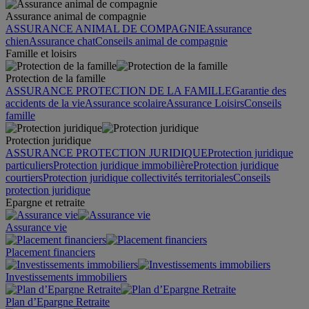
Assurance animal de compagnie
ASSURANCE ANIMAL DE COMPAGNIE
Assurance
chien
Assurance chat
Conseils animal de compagnie
Famille et loisirs
Protection de la famille
ASSURANCE PROTECTION DE LA FAMILLE
Garantie des
accidents de la vie
Assurance scolaire
Assurance Loisirs
Conseils
famille
Protection juridique
ASSURANCE PROTECTION JURIDIQUE
Protection juridique
particuliers
Protection juridique immobilière
Protection juridique
courtiers
Protection juridique collectivités territoriales
Conseils
protection juridique
Epargne et retraite
Assurance vie
Placement financiers
Investissements immobiliers
Plan d’Epargne Retraite