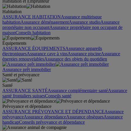
Habitation et Emprunteur
Habitation
ASSURANCE HABITATION
Assurance multirisque
habitation
Assurance déménagement
Assurance studio
Assurance
propriétaire non occupant
Assurance propriétaire non occupant de
maison
Conseils habitation
Équipements
ASSURANCE ÉQUIPEMENTS
Assurance appareils
électroniques
Assurance cave à vins
Assurance piscine
Assurance
énergies renouvelables
Assurance des objets du quotidien
Assurance prêt immobilier
Santé et prévoyance
Santé
ASSURANCE SANTÉ
Assurance complémentaire santé
Assurance
santé frontaliers suisses
Conseils santé
Prévoyance et dépendance
ASSURANCE PRÉVOYANCE ET DÉPENDANCE
Assurance
prévoyance
Assurance dépendance
Assurance obsèques
Assurance
handicap
Conseils prévoyance et dépendance