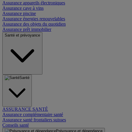
Assurance appareils électroniques
Assurance cave à vins
Assurance piscine
Assurance énergies renouvelables
Assurance des objets du quotidien
Assurance prêt immobilier
Santé et prévoyance
Santé
ASSURANCE SANTÉ
Assurance complémentaire santé
Assurance santé frontaliers suisses
Conseils santé
Prévoyance et dépendance