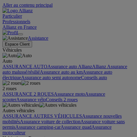
Aller au contenu principal
Particulier
Professionnels
Allianz en France
Assistance
Espace Client
Véhicules
Auto
ASSURANCE AUTO
Assurance auto Allianz
Allianz Assurance
auto malussé/résilié
Assurance auto au km
Assurance auto
électrique
Assurance auto semi autonome
Conseils auto
2 roues
ASSURANCE 2 ROUES
Assurance moto
Assurance
scooter
Assurance vélo
Conseils 2 roues
Autres véhicules
ASSURANCE AUTRES VÉHICULES
Assurance nouvelles
mobilités
Assurance voiture de collection
Assurance voiture sans
permis
Assurance camping-car
Assurance quad
Assurance
motoculteur