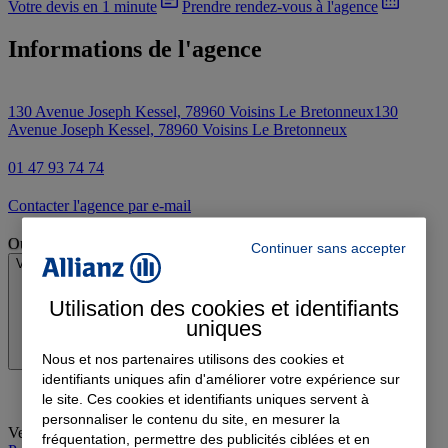
Votre devis en 1 minute
Prendre rendez-vous à l'agence
Informations de l'agence
130 Avenue Joseph Kessel, 78960 Voisins Le Bretonneux
130
Avenue Joseph Kessel, 78960 Voisins Le Bretonneux
01 47 93 74 74
Contacter l'agence par e-mail
Ouvert
Continuer sans accepter
Voir les horaires
Utilisation des cookies et identifiants
uniques
Nous et nos partenaires utilisons des cookies et
identifiants uniques afin d'améliorer votre expérience sur
le site. Ces cookies et identifiants uniques servent à
personnaliser le contenu du site, en mesurer la
Vendredi
:
10:00-13:00, 14:00-18:00
fréquentation, permettre des publicités ciblées et en