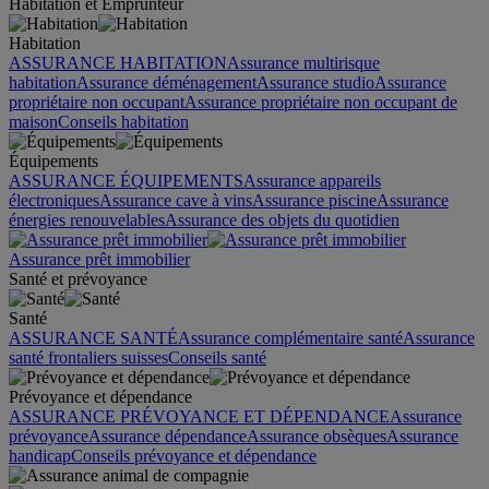
Habitation et Emprunteur
Habitation
ASSURANCE HABITATION
Assurance multirisque
habitation
Assurance déménagement
Assurance studio
Assurance
propriétaire non occupant
Assurance propriétaire non occupant de
maison
Conseils habitation
Équipements
ASSURANCE ÉQUIPEMENTS
Assurance appareils
électroniques
Assurance cave à vins
Assurance piscine
Assurance
énergies renouvelables
Assurance des objets du quotidien
Assurance prêt immobilier
Santé et prévoyance
Santé
ASSURANCE SANTÉ
Assurance complémentaire santé
Assurance
santé frontaliers suisses
Conseils santé
Prévoyance et dépendance
ASSURANCE PRÉVOYANCE ET DÉPENDANCE
Assurance
prévoyance
Assurance dépendance
Assurance obsèques
Assurance
handicap
Conseils prévoyance et dépendance