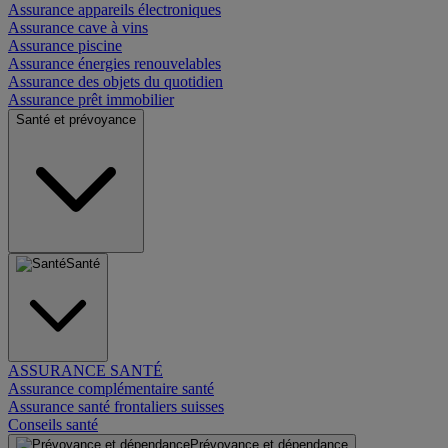
Assurance appareils électroniques
Assurance cave à vins
Assurance piscine
Assurance énergies renouvelables
Assurance des objets du quotidien
Assurance prêt immobilier
Santé et prévoyance
Santé
ASSURANCE SANTÉ
Assurance complémentaire santé
Assurance santé frontaliers suisses
Conseils santé
Prévoyance et dépendance