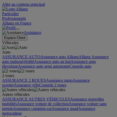
Aller au contenu principal
Particulier
Professionnels
Allianz en France
Assistance
Espace Client
Véhicules
Auto
ASSURANCE AUTO
Assurance auto Allianz
Allianz Assurance
auto malussé/résilié
Assurance auto au km
Assurance auto
électrique
Assurance auto semi autonome
Conseils auto
2 roues
ASSURANCE 2 ROUES
Assurance moto
Assurance
scooter
Assurance vélo
Conseils 2 roues
Autres véhicules
ASSURANCE AUTRES VÉHICULES
Assurance nouvelles
mobilités
Assurance voiture de collection
Assurance voiture sans
permis
Assurance camping-car
Assurance quad
Assurance
motoculteur