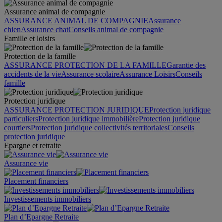
Assurance animal de compagnie
ASSURANCE ANIMAL DE COMPAGNIE
Assurance
chien
Assurance chat
Conseils animal de compagnie
Famille et loisirs
Protection de la famille
ASSURANCE PROTECTION DE LA FAMILLE
Garantie des
accidents de la vie
Assurance scolaire
Assurance Loisirs
Conseils
famille
Protection juridique
ASSURANCE PROTECTION JURIDIQUE
Protection juridique
particuliers
Protection juridique immobilière
Protection juridique
courtiers
Protection juridique collectivités territoriales
Conseils
protection juridique
Epargne et retraite
Assurance vie
Placement financiers
Investissements immobiliers
Plan d’Epargne Retraite