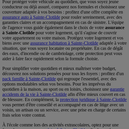
Pour protéger votre véhicule au quotidien, que vous soyez jeune
conducteur ou déjà assuré, comparez nos formules et choisissez une
couverture adaptée à vos besoins : profitez d'une offre complète en
assurance auto à Sainte-Clotilde
pour rouler sereinement, avec des
garanties claires et un accompagnement en cas de sinistre. L'équipe
de l'agence vous guide également dans le choix de votre
assurance
à Sainte-Clotilde
pour votre logement, qu'il s'agisse de couvrir
votre appartement ou votre maison. Protégez votre logement et vos
biens avec une
assurance habitation à Sainte-Clotilde
adaptée à votre
situation, que vous soyez locataire ou propriétaire. En cas de dégât
des eaux, d'incendie ou de cambriolage, cette protection peut vous
aider à faire face rapidement selon la formule choisie.
Pour simplifier votre quotidien et mieux maîtriser votre budget,
découvrez nos solutions pensées pour tous les foyers : profitez d'un
pack famille à Sainte-Clotilde
qui regroupe l'essentiel, avec des
options modulables selon vos besoins. Pour les imprévus du
quotidien à la maison, au sport ou en loisirs, choisissez une
garantie
accidents de la vie à Sainte-Clotilde
afin d'être mieux couvert en cas
de blessure. En complément, la
protection juridique à Sainte-Clotilde
vous permet d'être conseillé et accompagné en cas de litige avec un
voisin, un artisan ou un service, avec une prise en charge de certains
frais selon votre contrat.
À l'école comme lors des activités extrascolaires, optez pour une