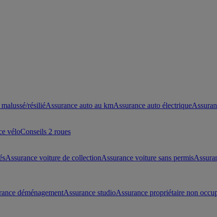
malussé/résilié
Assurance auto au km
Assurance auto électrique
Assuran
ce vélo
Conseils 2 roues
és
Assurance voiture de collection
Assurance voiture sans permis
Assura
rance déménagement
Assurance studio
Assurance propriétaire non occu