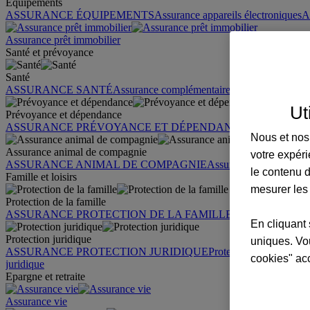
Équipements
ASSURANCE ÉQUIPEMENTS
Assurance appareils électroniques
A
Assurance prêt immobilier
Santé et prévoyance
Santé
ASSURANCE SANTÉ
Assurance complémentaire santé
Assurance sa
Ut
Prévoyance et dépendance
ASSURANCE PRÉVOYANCE ET DÉPENDANCE
Assurance pr
Nous et nos 
Assurance animal de compagnie
votre expéri
ASSURANCE ANIMAL DE COMPAGNIE
Assurance chien
Assura
le contenu d
Famille et loisirs
mesurer les
Protection de la famille
ASSURANCE PROTECTION DE LA FAMILLE
Garantie des accid
En cliquant 
Protection juridique
uniques. Vou
ASSURANCE PROTECTION JURIDIQUE
Protection juridique par
cookies" ac
juridique
Epargne et retraite
Assurance vie