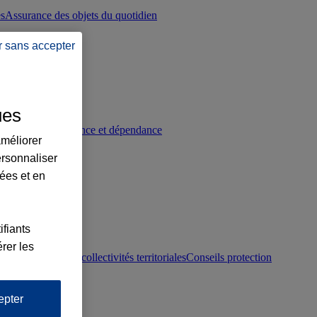
es
Assurance des objets du quotidien
r sans accepter
ues
p
Conseils prévoyance et dépendance
améliorer
ersonnaliser
lées et en
ifiants
rer les
otection juridique collectivités territoriales
Conseils protection
epter