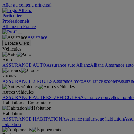
Aller au contenu principal
Particulier
Professionnels
Allianz en France
Assistance
Espace Client
Véhicules
Auto
ASSURANCE AUTO
Assurance auto Allianz
Allianz Assurance auto 
2 roues
ASSURANCE 2 ROUES
Assurance moto
Assurance scooter
Assuran
Autres véhicules
ASSURANCE AUTRES VÉHICULES
Assurance nouvelles mobilit
Habitation et Emprunteur
Habitation
ASSURANCE HABITATION
Assurance multirisque habitation
Assu
habitation