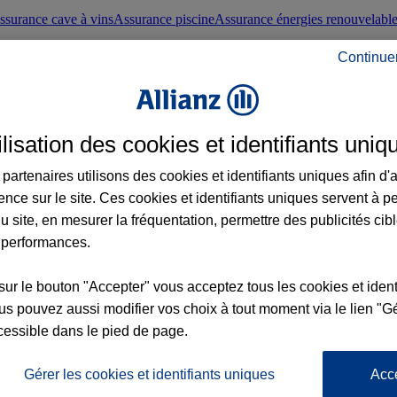
ssurance cave à vins
Assurance piscine
Assurance énergies renouvelabl
Continue
nté frontaliers suisses
Conseils santé
ilisation des cookies et identifiants uniq
évoyance
Assurance dépendance
Assurance obsèques
Assurance handica
partenaires utilisons des cookies et identifiants uniques afin d'
ence sur le site. Ces cookies et identifiants uniques servent à p
nce chat
Conseils animal de compagnie
u site, en mesurer la fréquentation, permettre des publicités cib
 performances.
ents de la vie
Assurance scolaire
Assurance Loisirs
Conseils famille
sur le bouton "Accepter" vous acceptez tous les cookies et ident
s pouvez aussi modifier vos choix à tout moment via le lien "Gé
ticuliers
Protection juridique immobilière
Protection juridique courtiers
Pr
cessible dans le pied de page.
Gérer les cookies et identifiants uniques
Acc