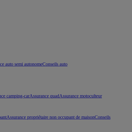
ce auto semi autonome
Conseils auto
nce camping-car
Assurance quad
Assurance motoculteur
pant
Assurance propriétaire non occupant de maison
Conseils